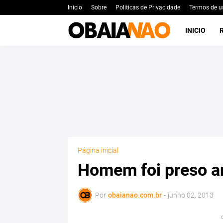
Inicio
Sobre
Politicas de Privacidade
Termos de u
INICIO
Página inicial
Homem foi preso a
Por
obaianao.com.br
-
junho 02, 2013