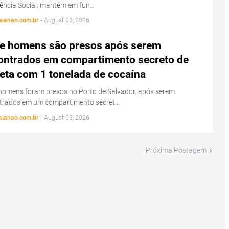
tência Social, mantém em fun…
aianao.com.br
-
August 03, 2026
e homens são presos após serem
ontrados em compartimento secreto de
eta com 1 tonelada de cocaína
homens foram presos no Porto de Salvador, após serem
trados em um compartimento secret…
aianao.com.br
-
August 03, 2026
Próxima Postagem