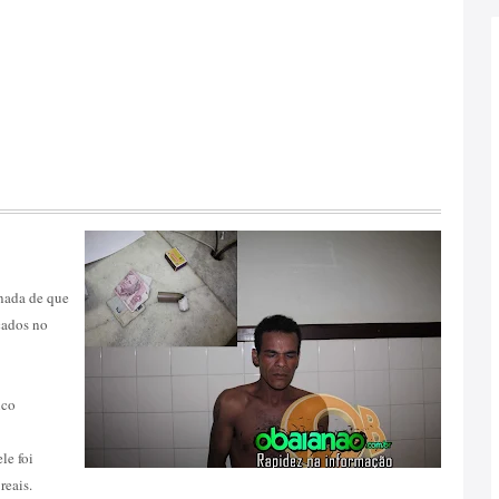
nada de que
çados no
ico
le foi
reais.