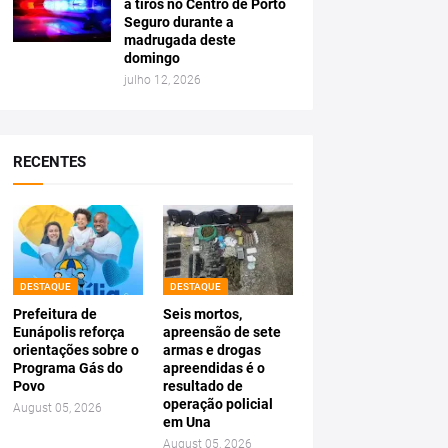
a tiros no Centro de Porto
Seguro durante a
madrugada deste
domingo
julho 12, 2026
RECENTES
DESTAQUE
DESTAQUE
Prefeitura de
Seis mortos,
Eunápolis reforça
apreensão de sete
orientações sobre o
armas e drogas
Programa Gás do
apreendidas é o
Povo
resultado de
operação policial
August 05, 2026
em Una
August 05, 2026