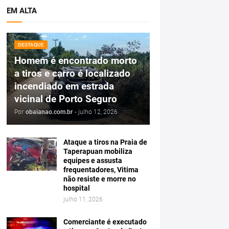
EM ALTA
DESTAQUE
Homem é encontrado morto
a tiros e carro é localizado
incendiado em estrada
vicinal de Porto Seguro
Por
obaianao.com.br
-
julho 12, 2026
Ataque a tiros na Praia de
Taperapuan mobiliza
equipes e assusta
frequentadores, Vitima
não resiste e morre no
hospital
julho 11, 2026
Comerciante é executado