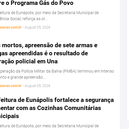
re o Programa Gás do Povo
eitura de Eunápolis, por meio da Secretaria Municipal de
ência Social, reforça as or…
aianao.com.br
-
August 05, 2026
s mortos, apreensão de sete armas e
as apreendidas é o resultado de
ração policial em Una
eração da Polícia Militar da Bahia (PMBA) terminou em intenso
onto e grande apreensão…
aianao.com.br
-
August 05, 2026
eitura de Eunápolis fortalece a segurança
mentar com as Cozinhas Comunitárias
icipais
eitura de Eunápolis, por meio da Secretaria Municipal de