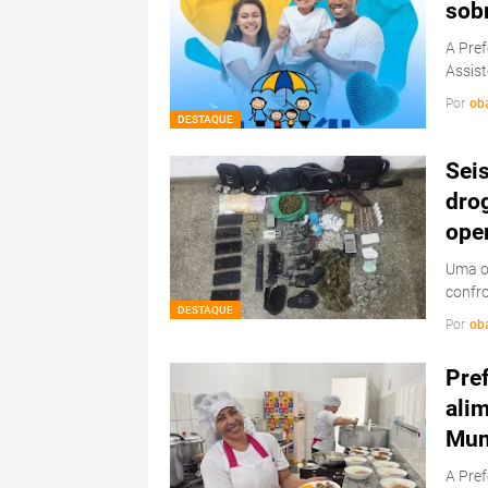
sob
A Pref
Assist
Por
ob
DESTAQUE
Sei
drog
ope
Uma op
confr
DESTAQUE
Por
ob
Pref
ali
Mun
A Pref