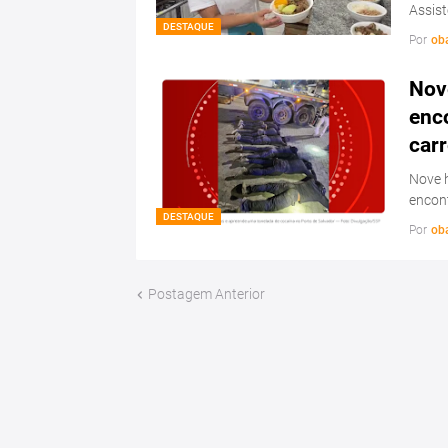
Assis
DESTAQUE
Por
ob
Nov
enc
carr
Nove 
encon
DESTAQUE
Por
ob
Postagem Anterior