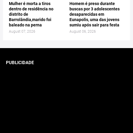
Mulher é morta a tiros
Homem é preso durante
dentro de residência no
buscas por 3 adolescentes
distrito de
desaparecidas em
Barrolândia,marido foi
Eunapolis, uma das jovens
baleado na perna
sumiu após sair para festa
August 07, 2026
August 06, 2026
PUBLICIDADE