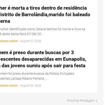
er é morta a tiros dentro de residência
istrito de Barrolândia,marido foi baleado
perna
lher identificada como Daiane Santos foi morta a tiros na
 desta sexta-feira 07/08/20…
aianao.com.br
-
August 07, 2026
em é preso durante buscas por 3
lescentes desaparecidas em Eunapolis,
das jovens sumiu após sair para festa
em foi preso durante buscas da Polícia Civil pelas
centes Larissa Ribeiro Ferreira, …
aianao.com.br
-
August 06, 2026
Próxima Postagem