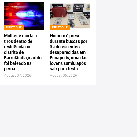
DESTAQUE
DESTAQUE
Mulher é morta a
Homem é preso
tiros dentro de
durante buscas por
residência no
3 adolescentes
distrito de
desaparecidas em
Barrolândia,marido
Eunapolis, uma das
foi baleado na
jovens sumiu após
perna
sair para festa
August 07, 2026
August 06, 2026