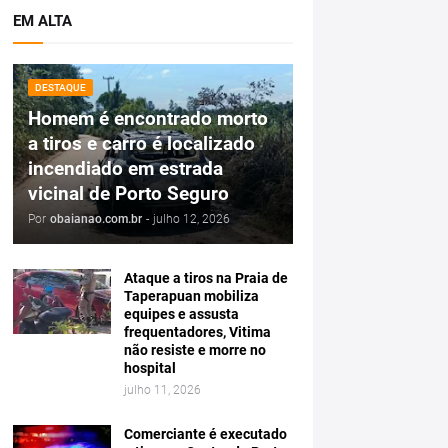
EM ALTA
DESTAQUE
Homem é encontrado morto
a tiros e carro é localizado
incendiado em estrada
vicinal de Porto Seguro
Por
obaianao.com.br
-
julho 12, 2026
Ataque a tiros na Praia de
Taperapuan mobiliza
equipes e assusta
frequentadores, Vitima
não resiste e morre no
hospital
julho 11, 2026
Comerciante é executado