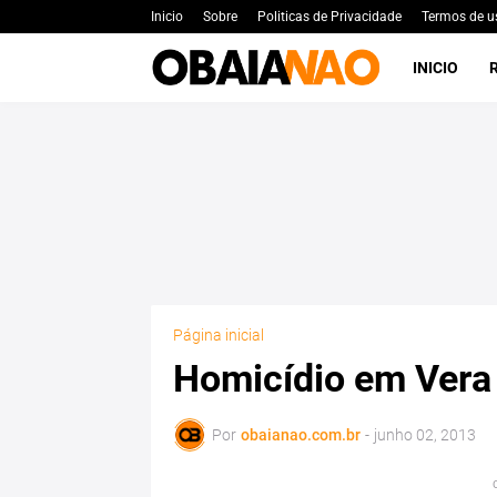
Inicio
Sobre
Politicas de Privacidade
Termos de u
INICIO
Página inicial
Homicídio em Vera
Por
obaianao.com.br
-
junho 02, 2013