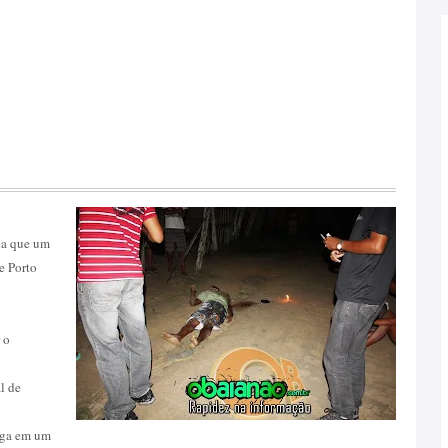
da que um
e Porto
 o
l de
iga em um