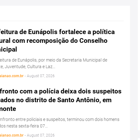
eitura de Eunápolis fortalece a política
tural com recomposição do Conselho
icipal
eitura de Eunápolis, por meio da Secretaria Municipal de
e, Juventude, Cultura e Laz…
aianao.com.br
-
August 07, 2026
ronto com a polícia deixa dois suspeitos
ados no distrito de Santo Antônio, em
monte
fronto entre policiais e suspeitos, terminou com dois homens
os nesta sexta-feira 07…
aianao.com.br
-
August 07, 2026