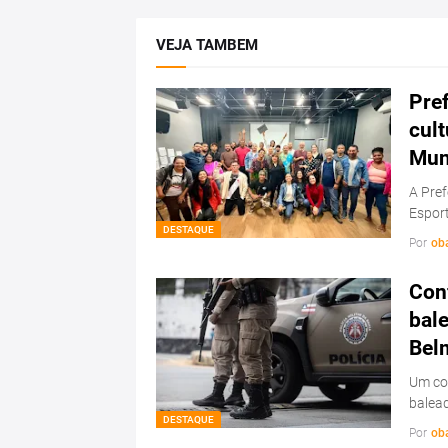
VEJA TAMBEM
Pref
cul
Mun
A Pref
Esport
DESTAQUE
Por
ob
Conf
bale
Bel
Um con
balead
DESTAQUE
Por
ob