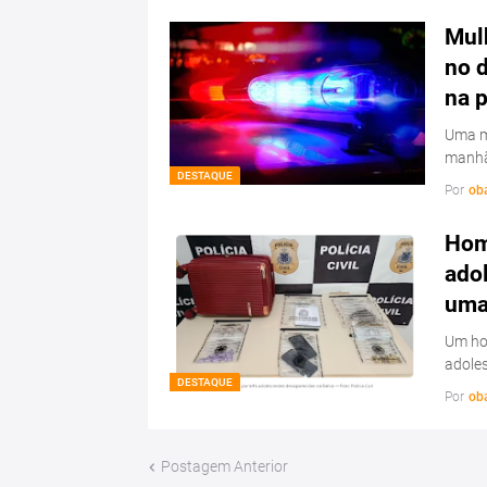
Mulh
no d
na 
Uma mu
manhã
DESTAQUE
Por
ob
Hom
ado
uma 
Um hom
adoles
DESTAQUE
Por
ob
Postagem Anterior