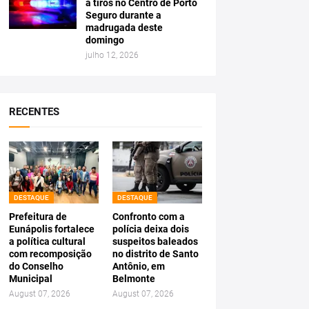
a tiros no Centro de Porto
Seguro durante a
madrugada deste
domingo
julho 12, 2026
RECENTES
DESTAQUE
DESTAQUE
Prefeitura de
Confronto com a
Eunápolis fortalece
polícia deixa dois
a política cultural
suspeitos baleados
com recomposição
no distrito de Santo
do Conselho
Antônio, em
Municipal
Belmonte
August 07, 2026
August 07, 2026