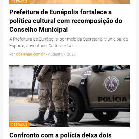
DESTAQUE
Prefeitura de Eunápolis fortalece a
política cultural com recomposição do
Conselho Municipal
A Prefeitura de Eunápolis, por meio da Secretaria Municipal de
Esporte, Juventude, Cultura e Laz…
Por
obaianao.com.br
-
August 07, 2026
DESTAQUE
Confronto com a polícia deixa dois