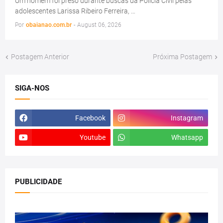
Um homem foi preso durante buscas da Polícia Civil pelas
adolescentes Larissa Ribeiro Ferreira, …
Por
obaianao.com.br
-
August 06, 2026
Postagem Anterior
Próxima Postagem
SIGA-NOS
Facebook
Instagram
Youtube
Whatsapp
PUBLICIDADE