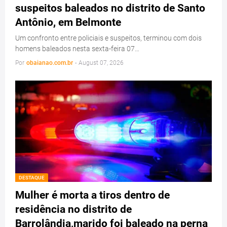
suspeitos baleados no distrito de Santo
Antônio, em Belmonte
Um confronto entre policiais e suspeitos, terminou com dois
homens baleados nesta sexta-feira 07…
Por
obaianao.com.br
-
August 07, 2026
DESTAQUE
Mulher é morta a tiros dentro de
residência no distrito de
Barrolândia,marido foi baleado na perna