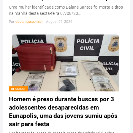
Uma mulher identificada como Daiane Santos foi morta a tiros
na manhã desta sexta-feira 07/08/20…
Por
obaianao.com.br
-
August 07, 2026
DESTAQUE
Homem é preso durante buscas por 3
adolescentes desaparecidas em
Eunapolis, uma das jovens sumiu após
sair para festa