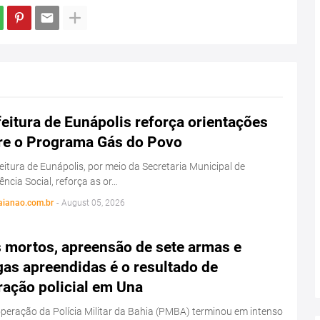
eitura de Eunápolis reforça orientações
re o Programa Gás do Povo
eitura de Eunápolis, por meio da Secretaria Municipal de
ência Social, reforça as or…
aianao.com.br
-
August 05, 2026
s mortos, apreensão de sete armas e
as apreendidas é o resultado de
ração policial em Una
eração da Polícia Militar da Bahia (PMBA) terminou em intenso