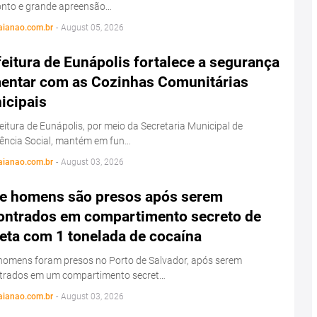
onto e grande apreensão…
aianao.com.br
-
August 05, 2026
eitura de Eunápolis fortalece a segurança
mentar com as Cozinhas Comunitárias
icipais
eitura de Eunápolis, por meio da Secretaria Municipal de
tência Social, mantém em fun…
aianao.com.br
-
August 03, 2026
e homens são presos após serem
ontrados em compartimento secreto de
eta com 1 tonelada de cocaína
homens foram presos no Porto de Salvador, após serem
trados em um compartimento secret…
aianao.com.br
-
August 03, 2026