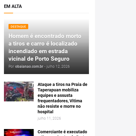
EM ALTA
DESTAQUE
Homem é encontrado morto
a tiros e carro é localizado
incendiado em estrada
vicinal de Porto Seguro
Por
obaianao.com.br
-
julho 12, 2026
Ataque a tiros na Praia de
Taperapuan mobiliza
equipes e assusta
frequentadores, Vitima
não resiste e morre no
hospital
julho 11, 2026
Comerciante é executado