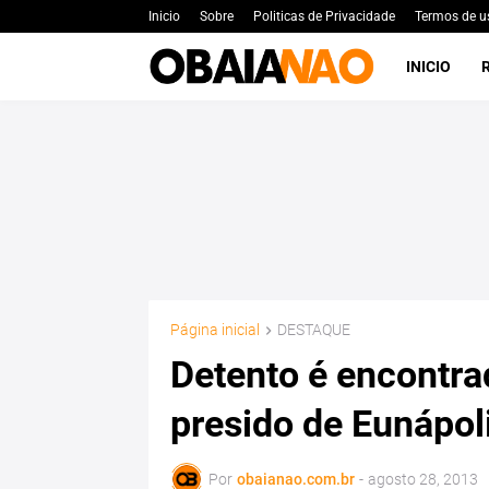
Inicio
Sobre
Politicas de Privacidade
Termos de u
INICIO
Página inicial
DESTAQUE
Detento é encontra
presido de Eunápol
Por
obaianao.com.br
-
agosto 28, 2013