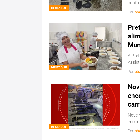
confr
DESTAQUE
Por
ob
Pref
ali
Mun
A Pref
Assis
DESTAQUE
Por
ob
Nov
enc
carr
Nove 
encon
DESTAQUE
Por
ob