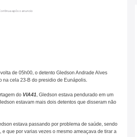
Continua após o anuncio
r volta de 05h00, o detento Gledson Andrade Alves
o na cela 23-B do presidio de Eunápolis.
ortagem do
VIA41
, Gledson estava pendurado em um
Gledson estavam mais dois detentos que disseram não
edson estava passando por problema de saúde, sendo
 e que por varias vezes o mesmo ameaçava de tirar a