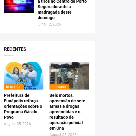
a tiros no Centro de Porto
Seguro durante a
madrugada deste
domingo
julho 12, 2026
RECENTES
DESTAQUE
DESTAQUE
Prefeitura de
Seis mortos,
Eunápolis reforça
apreensão de sete
orientações sobre o
armas e drogas
Programa Gás do
apreendidas é o
Povo
resultado de
operação policial
August 05, 2026
em Una
August 05, 2026