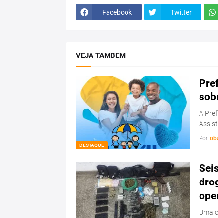
Facebook
Twitter
VEJA TAMBEM
Pref
sob
A Pref
Assist
Por
ob
DESTAQUE
Sei
drog
ope
Uma op