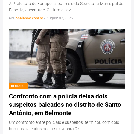
A Prefeitura de Eunápolis, por meio da Secretaria Municipal de
Esporte, Juventude, Cultura e Laz…
Por
obaianao.com.br
-
August 07, 2026
DESTAQUE
Confronto com a polícia deixa dois
suspeitos baleados no distrito de Santo
Antônio, em Belmonte
Um confronto entre policiais e suspeitos, terminou com dois
homens baleados nesta sexta-feira 07…