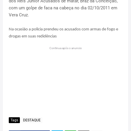
dos Reis Junior Acusados de matar, Braz da Conceição,
com um golpe de faca na cabeça no dia 02/10/2011 em
Vera Cruz.
Na ocasião a policia prendeu os acusados com armas de fogo e
drogas em suas redidências
Continua após o anuncio
Tags
DESTAQUE