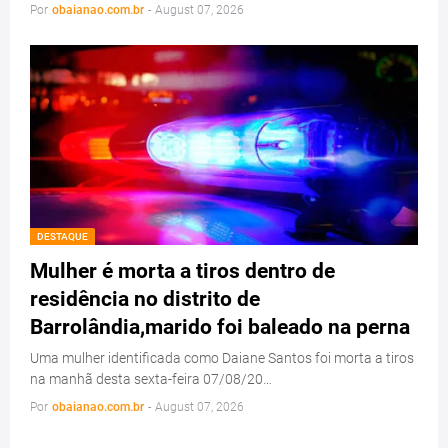
Por
obaianao.com.br
-
August 07, 2026
DESTAQUE
Mulher é morta a tiros dentro de
residência no distrito de
Barrolândia,marido foi baleado na perna
Uma mulher identificada como Daiane Santos foi morta a tiros
na manhã desta sexta-feira 07/08/20…
Por
obaianao.com.br
-
August 07, 2026