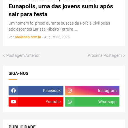
Eunapolis, uma das jovens sumiu após
sair para festa
Um homem foi preso durante buscas da Polícia Civil pelas
adolescentes Larissa Ribeiro Ferreira, …
Por
obaianao.com.br
-
August 06, 2026
Postagem Anterior
Próxima Postagem
SIGA-NOS
Facebook
Instagram
Youtube
Whatsapp
PUBLICIDADE