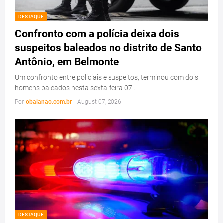
DESTAQUE
Confronto com a polícia deixa dois
suspeitos baleados no distrito de Santo
Antônio, em Belmonte
Um confronto entre policiais e suspeitos, terminou com dois
homens baleados nesta sexta-feira 07…
Por
obaianao.com.br
-
August 07, 2026
DESTAQUE