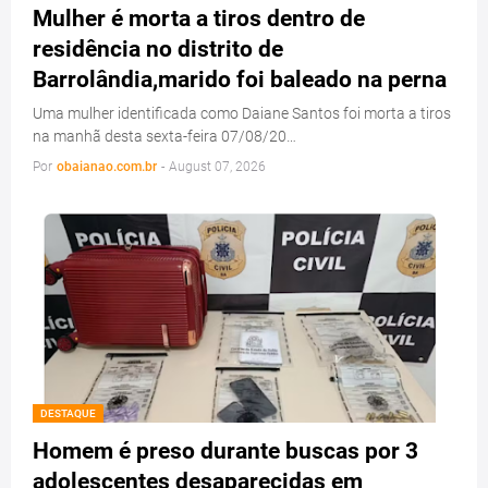
Mulher é morta a tiros dentro de
residência no distrito de
Barrolândia,marido foi baleado na perna
Uma mulher identificada como Daiane Santos foi morta a tiros
na manhã desta sexta-feira 07/08/20…
Por
obaianao.com.br
-
August 07, 2026
DESTAQUE
Homem é preso durante buscas por 3
adolescentes desaparecidas em