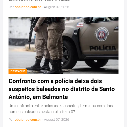
Por
obaianao.com.br
-
August 07, 2026
DESTAQUE
Confronto com a polícia deixa dois
suspeitos baleados no distrito de Santo
Antônio, em Belmonte
Um confronto entre policiais e suspeitos, terminou com dois
homens baleados nesta sexta-feira 07…
Por
obaianao.com.br
-
August 07, 2026