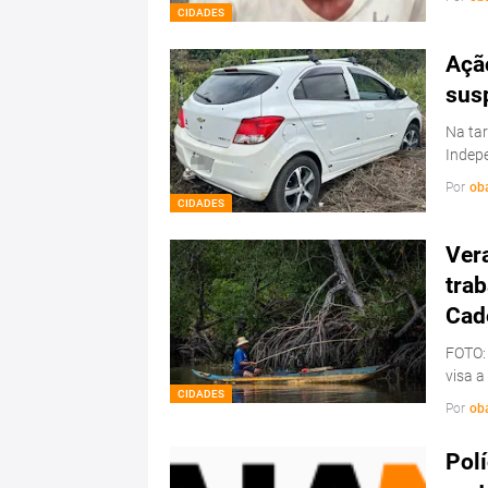
CIDADES
Ação
sus
Na tar
Indepe
Por
ob
CIDADES
Ver
trab
Cad
FOTO:
visa a
CIDADES
Por
ob
Polí