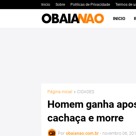
Inicio
Sobre
Politicas de Privacidade
Termos de u
INICIO
Página inicial
CIDADES
Homem ganha apost
cachaça e morre
Por
obaianao.com.br
-
novembro 06, 20