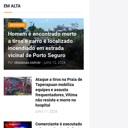
EM ALTA
DESTAQUE
Homem é encontrado morto
a tiros e carro é localizado
incendiado em estrada
vicinal de Porto Seguro
Por
obaianao.com.br
-
julho 12, 2026
Ataque a tiros na Praia de
Taperapuan mobiliza
equipes e assusta
frequentadores, Vitima
não resiste e morre no
hospital
julho 11, 2026
Comerciante é executado