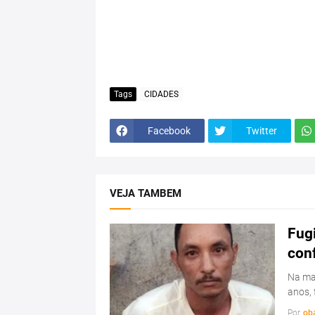
Tags
CIDADES
Facebook
Twitter
VEJA TAMBEM
Fugi
con
Na man
anos, 
Por
ob