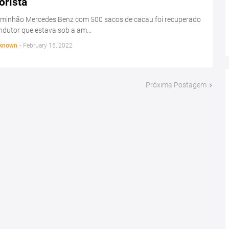
orista
minhão Mercedes Benz com 500 sacos de cacau foi recuperado
ondutor que estava sob a am…
known
-
February 15, 2022
Próxima Postagem