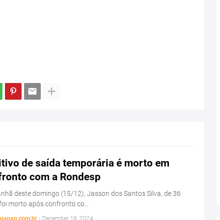
tivo de saída temporária é morto em
fronto com a Rondesp
hã deste domingo (15/12), Jasson dos Santos Silva, de 36
foi morto após confronto co…
aianao.com.br
-
December 16, 2024