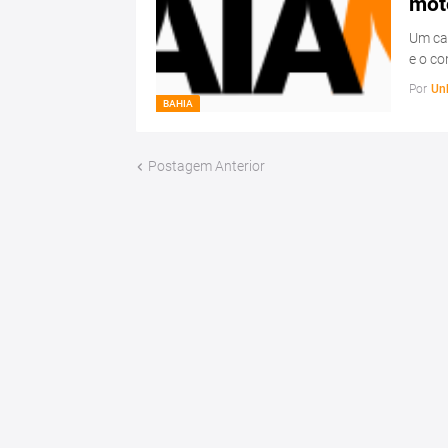
mot
Um ca
e o c
Por
Un
BAHIA
Postagem Anterior