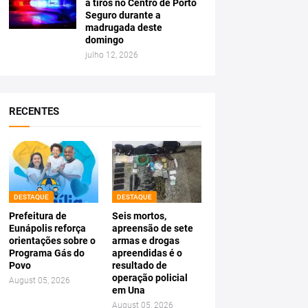
a tiros no Centro de Porto
Seguro durante a
madrugada deste
domingo
julho 12, 2026
RECENTES
DESTAQUE
DESTAQUE
Prefeitura de
Seis mortos,
Eunápolis reforça
apreensão de sete
orientações sobre o
armas e drogas
Programa Gás do
apreendidas é o
Povo
resultado de
operação policial
August 05, 2026
em Una
August 05, 2026