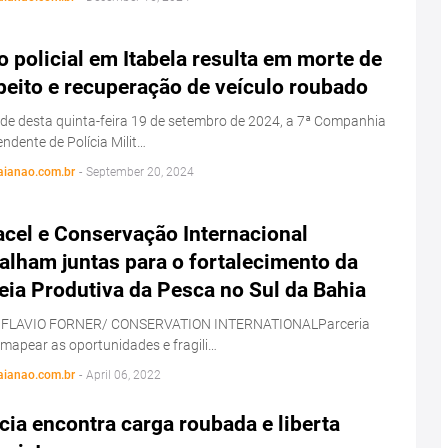
 policial em Itabela resulta em morte de
peito e recuperação de veículo roubado
de desta quinta-feira 19 de setembro de 2024, a 7ª Companhia
ndente de Polícia Milit…
aianao.com.br
-
September 20, 2024
acel e Conservação Internacional
alham juntas para o fortalecimento da
eia Produtiva da Pesca no Sul da Bahia
 FLAVIO FORNER/ CONSERVATION INTERNATIONALParceria
 mapear as oportunidades e fragili…
aianao.com.br
-
April 06, 2022
cia encontra carga roubada e liberta