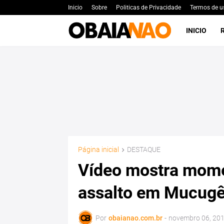
Inicio
Sobre
Politicas de Privacidade
Termos de u
INICIO
Página inicial
DESTAQUE
Vídeo mostra momen
assalto em Mucug
Por
obaianao.com.br
-
novembro 06, 20