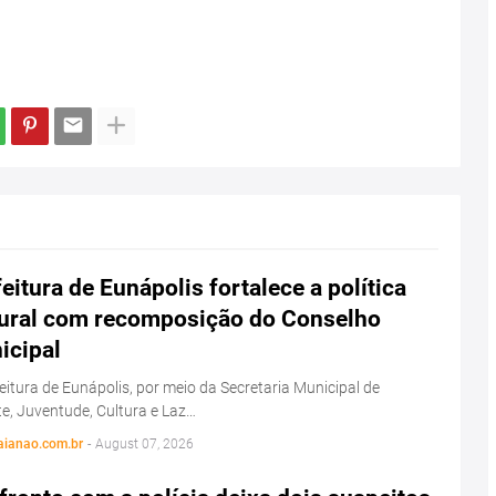
eitura de Eunápolis fortalece a política
tural com recomposição do Conselho
icipal
eitura de Eunápolis, por meio da Secretaria Municipal de
e, Juventude, Cultura e Laz…
aianao.com.br
-
August 07, 2026