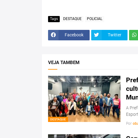
Tags
DESTAQUE
POLICIAL
Facebook
Twitter
VEJA TAMBEM
Pref
cul
Mun
A Pref
Esport
DESTAQUE
Por
ob