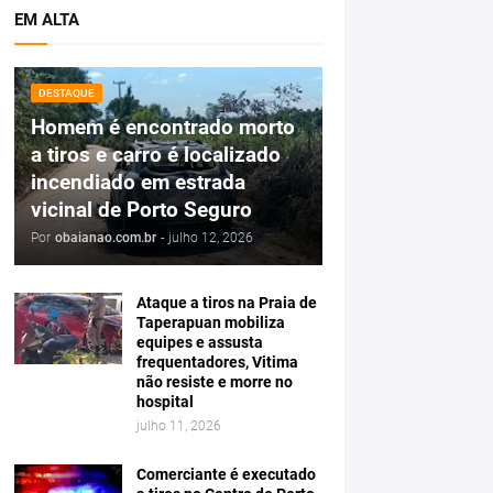
EM ALTA
DESTAQUE
Homem é encontrado morto
a tiros e carro é localizado
incendiado em estrada
vicinal de Porto Seguro
Por
obaianao.com.br
-
julho 12, 2026
Ataque a tiros na Praia de
Taperapuan mobiliza
equipes e assusta
frequentadores, Vitima
não resiste e morre no
hospital
julho 11, 2026
Comerciante é executado