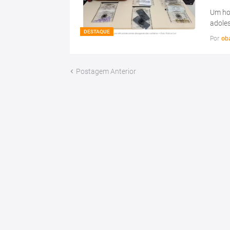
Um hom
adoles
DESTAQUE
Por
ob
Postagem Anterior