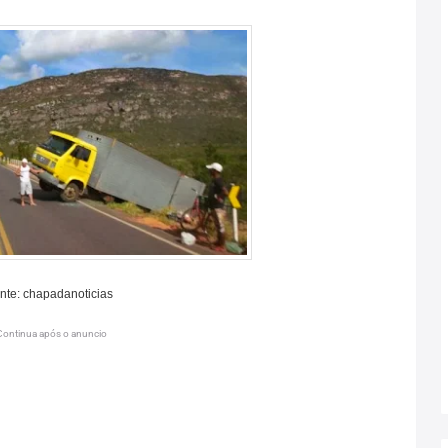
onte: chapadanoticias
Continua após o anuncio