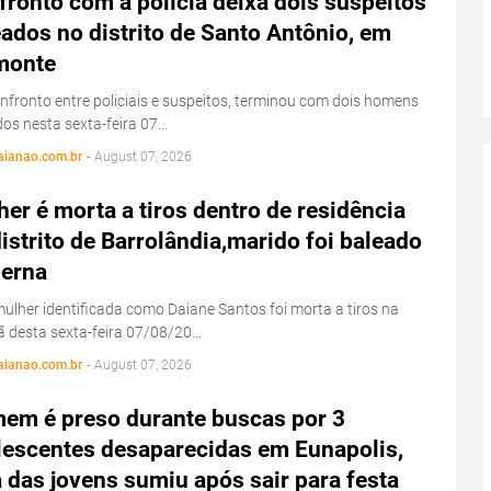
ronto com a polícia deixa dois suspeitos
ados no distrito de Santo Antônio, em
monte
fronto entre policiais e suspeitos, terminou com dois homens
os nesta sexta-feira 07…
aianao.com.br
-
August 07, 2026
er é morta a tiros dentro de residência
istrito de Barrolândia,marido foi baleado
perna
lher identificada como Daiane Santos foi morta a tiros na
 desta sexta-feira 07/08/20…
aianao.com.br
-
August 07, 2026
em é preso durante buscas por 3
lescentes desaparecidas em Eunapolis,
das jovens sumiu após sair para festa