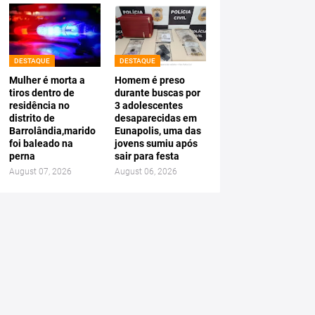
DESTAQUE
DESTAQUE
Mulher é morta a
Homem é preso
tiros dentro de
durante buscas por
residência no
3 adolescentes
distrito de
desaparecidas em
Barrolândia,marido
Eunapolis, uma das
foi baleado na
jovens sumiu após
perna
sair para festa
August 07, 2026
August 06, 2026