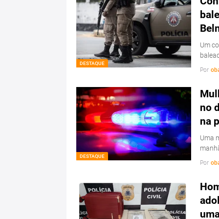
Conf
bale
Bel
Um con
balead
DESTAQUE
Por
ob
Mulh
no d
na 
Uma mu
manhã
DESTAQUE
Por
ob
Hom
ado
uma 