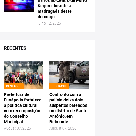
a tiros no Centro de Porto
Seguro durante a
madrugada deste
domingo
julho 12, 2026
RECENTES
DESTAQUE
DESTAQUE
Prefeitura de
Confronto com a
Eunápolis fortalece
polícia deixa dois
a política cultural
suspeitos baleados
com recomposição
no distrito de Santo
do Conselho
Antônio, em
Municipal
Belmonte
August 07, 2026
August 07, 2026