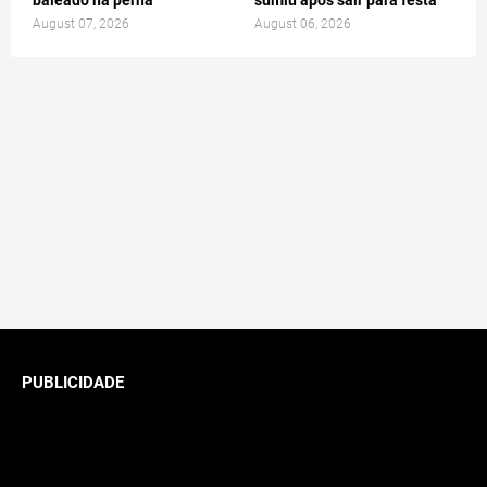
baleado na perna
sumiu após sair para festa
August 07, 2026
August 06, 2026
PUBLICIDADE