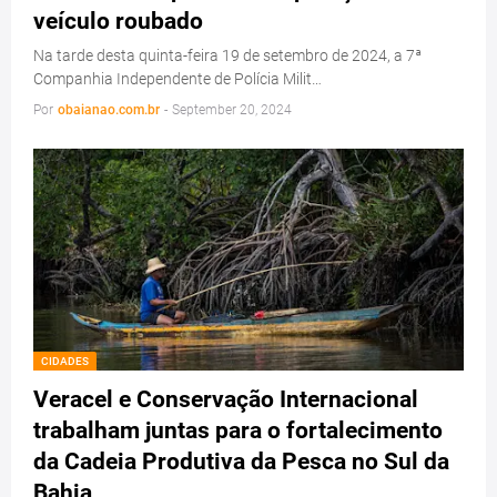
veículo roubado
Na tarde desta quinta-feira 19 de setembro de 2024, a 7ª
Companhia Independente de Polícia Milit…
Por
obaianao.com.br
-
September 20, 2024
CIDADES
Veracel e Conservação Internacional
trabalham juntas para o fortalecimento
da Cadeia Produtiva da Pesca no Sul da
Bahia