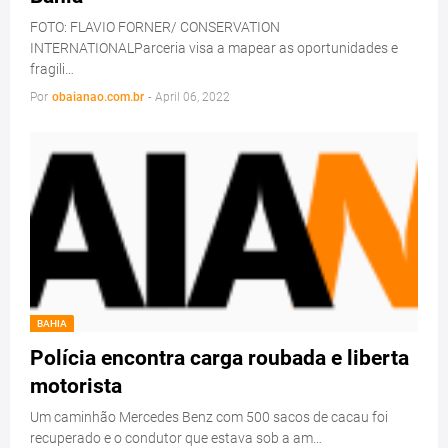
FOTO: FLAVIO FORNER/ CONSERVATION
INTERNATIONALParceria visa a mapear as oportunidades e
fragili…
Por
obaianao.com.br
-
April 06, 2022
BAHIA
Polícia encontra carga roubada e liberta
motorista
Um caminhão Mercedes Benz com 500 sacos de cacau foi
recuperado e o condutor que estava sob a am…