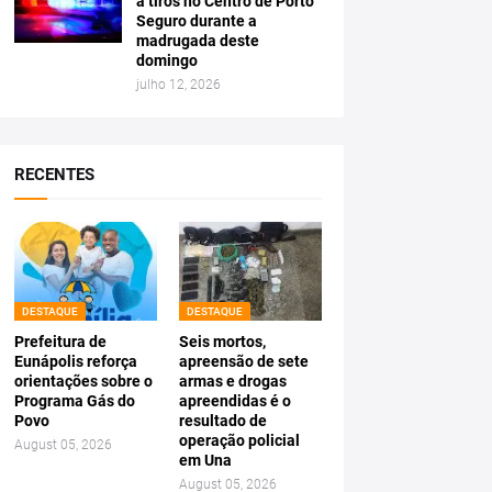
a tiros no Centro de Porto
Seguro durante a
madrugada deste
domingo
julho 12, 2026
RECENTES
DESTAQUE
DESTAQUE
Prefeitura de
Seis mortos,
Eunápolis reforça
apreensão de sete
orientações sobre o
armas e drogas
Programa Gás do
apreendidas é o
Povo
resultado de
operação policial
August 05, 2026
em Una
August 05, 2026