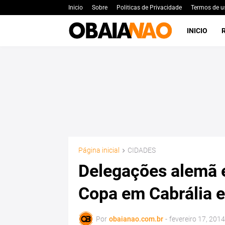
Inicio
Sobre
Politicas de Privacidade
Termos de u
INICIO
Página inicial
CIDADES
Delegações alemã e
Copa em Cabrália e
Por
obaianao.com.br
-
fevereiro 17, 2014