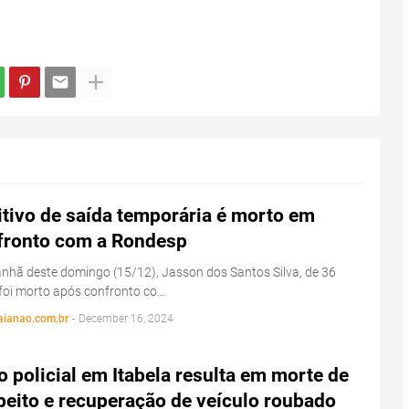
tivo de saída temporária é morto em
fronto com a Rondesp
hã deste domingo (15/12), Jasson dos Santos Silva, de 36
foi morto após confronto co…
aianao.com.br
-
December 16, 2024
 policial em Itabela resulta em morte de
peito e recuperação de veículo roubado