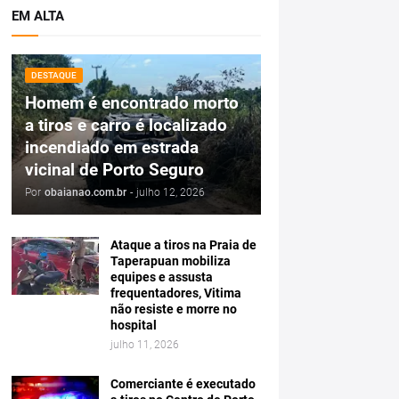
EM ALTA
DESTAQUE
Homem é encontrado morto
a tiros e carro é localizado
incendiado em estrada
vicinal de Porto Seguro
Por
obaianao.com.br
-
julho 12, 2026
Ataque a tiros na Praia de
Taperapuan mobiliza
equipes e assusta
frequentadores, Vitima
não resiste e morre no
hospital
julho 11, 2026
Comerciante é executado