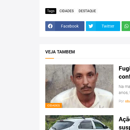
Tags
CIDADES
DESTAQUE
Facebook
Twitter
VEJA TAMBEM
Fugi
con
Na man
anos, 
Por
ob
CIDADES
Ação
sus