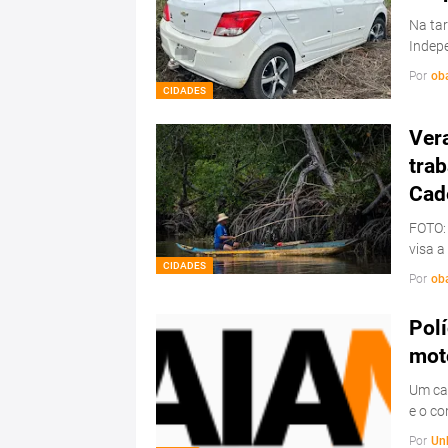
Na tar
Indepe
Por
ob
CIDADES
Ver
trab
Cad
FOTO:
visa a
CIDADES
Por
ob
Polí
mot
Um ca
e o c
Por
Un