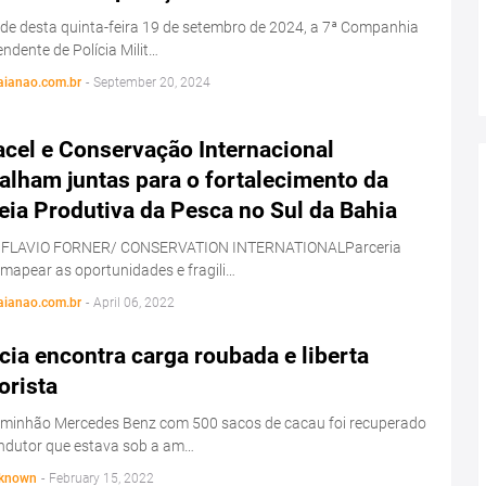
de desta quinta-feira 19 de setembro de 2024, a 7ª Companhia
ndente de Polícia Milit…
aianao.com.br
-
September 20, 2024
acel e Conservação Internacional
alham juntas para o fortalecimento da
eia Produtiva da Pesca no Sul da Bahia
 FLAVIO FORNER/ CONSERVATION INTERNATIONALParceria
 mapear as oportunidades e fragili…
aianao.com.br
-
April 06, 2022
cia encontra carga roubada e liberta
orista
minhão Mercedes Benz com 500 sacos de cacau foi recuperado
ondutor que estava sob a am…
known
-
February 15, 2022