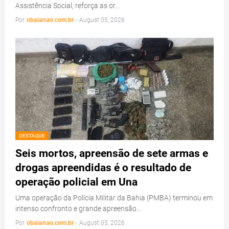
Assistência Social, reforça as or…
Por
obaianao.com.br
-
August 05, 2026
DESTAQUE
Seis mortos, apreensão de sete armas e
drogas apreendidas é o resultado de
operação policial em Una
Uma operação da Polícia Militar da Bahia (PMBA) terminou em
intenso confronto e grande apreensão…
Por
obaianao.com.br
-
August 05, 2026