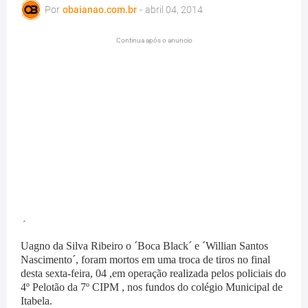
Por
obaianao.com.br
-
abril 04, 2014
Continua após o anuncio
´
Uagno da Silva Ribeiro o ´Boca Black´ e ´Willian Santos
Nascimento´, foram mortos em uma troca de tiros no final
desta sexta-feira, 04 ,em operação realizada pelos policiais do
4º Pelotão da 7º CIPM , nos fundos do colégio Municipal de
Itabela.