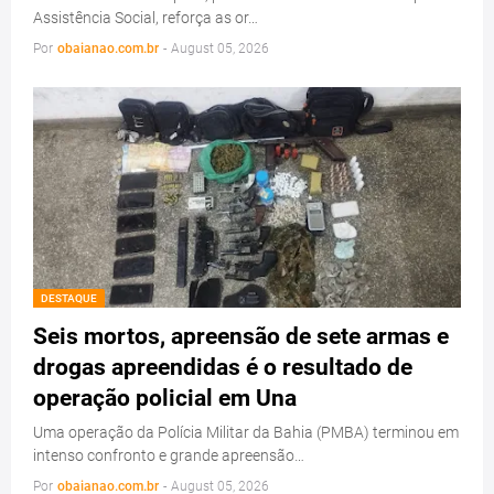
Assistência Social, reforça as or…
Por
obaianao.com.br
-
August 05, 2026
DESTAQUE
Seis mortos, apreensão de sete armas e
drogas apreendidas é o resultado de
operação policial em Una
Uma operação da Polícia Militar da Bahia (PMBA) terminou em
intenso confronto e grande apreensão…
Por
obaianao.com.br
-
August 05, 2026