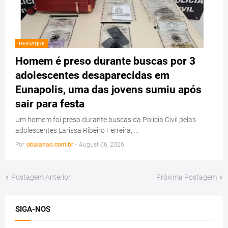
DESTAQUE
Homem é preso durante buscas por 3
adolescentes desaparecidas em
Eunapolis, uma das jovens sumiu após
sair para festa
Um homem foi preso durante buscas da Polícia Civil pelas
adolescentes Larissa Ribeiro Ferreira, …
Por
obaianao.com.br
-
August 06, 2026
Postagem Anterior
Próxima Postagem
SIGA-NOS