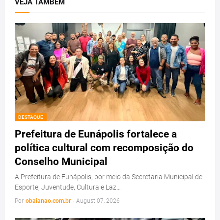
VEJA TAMBEM
DESTAQUE
Prefeitura de Eunápolis fortalece a
política cultural com recomposição do
Conselho Municipal
A Prefeitura de Eunápolis, por meio da Secretaria Municipal de
Esporte, Juventude, Cultura e Laz…
Por
obaianao.com.br
-
August 07, 2026