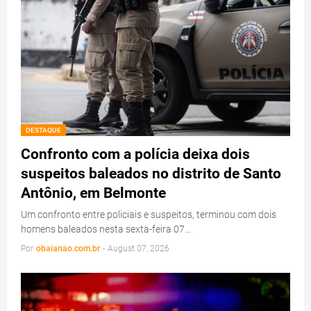
DESTAQUE
Confronto com a polícia deixa dois
suspeitos baleados no distrito de Santo
Antônio, em Belmonte
Um confronto entre policiais e suspeitos, terminou com dois
homens baleados nesta sexta-feira 07…
Por
obaianao.com.br
-
August 07, 2026