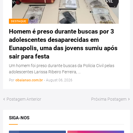
DESTAQUE
Homem é preso durante buscas por 3
adolescentes desaparecidas em
Eunapolis, uma das jovens sumiu após
sair para festa
Um homem foi preso durante buscas da Polícia Civil pelas
adolescentes Larissa Ribeiro Ferreira, …
Por
obaianao.com.br
-
August 06, 2026
Postagem Anterior
Próxima Postagem
SIGA-NOS