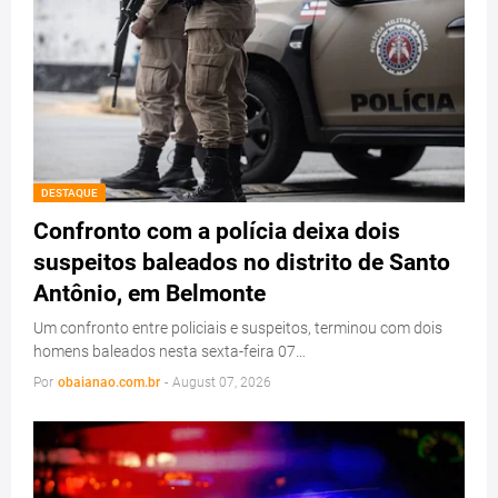
DESTAQUE
Confronto com a polícia deixa dois
suspeitos baleados no distrito de Santo
Antônio, em Belmonte
Um confronto entre policiais e suspeitos, terminou com dois
homens baleados nesta sexta-feira 07…
Por
obaianao.com.br
-
August 07, 2026