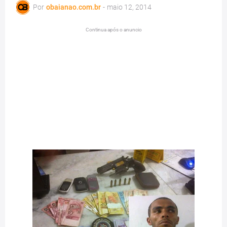
Por
obaianao.com.br
-
maio 12, 2014
Continua após o anuncio