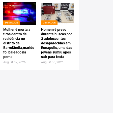
DESTAQUE
DESTAQUE
Mulher é morta a
Homem é preso
tiros dentro de
durante buscas por
residência no
3 adolescentes
distrito de
desaparecidas em
Barrolândia,marido
Eunapolis, uma das
foi baleado na
jovens sumiu após
perna
sair para festa
August 07, 2026
August 06, 2026