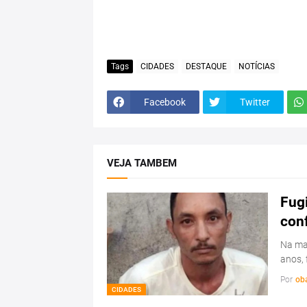
Tags
CIDADES
DESTAQUE
NOTÍCIAS
Facebook
Twitter
VEJA TAMBEM
Fugi
con
Na man
anos, 
Por
ob
CIDADES