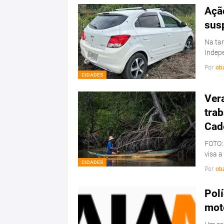
Ação
sus
Na tar
Indepe
Por
ob
CIDADES
Ver
trab
Cad
FOTO:
visa a
CIDADES
Por
ob
Polí
mot