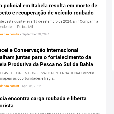
 policial em Itabela resulta em morte de
peito e recuperação de veículo roubado
de desta quinta-feira 19 de setembro de 2024, a 7ª Companhia
ndente de Polícia Milit…
aianao.com.br
-
September 20, 2024
acel e Conservação Internacional
alham juntas para o fortalecimento da
eia Produtiva da Pesca no Sul da Bahia
 FLAVIO FORNER/ CONSERVATION INTERNATIONALParceria
 mapear as oportunidades e fragili…
aianao.com.br
-
April 06, 2022
cia encontra carga roubada e liberta
orista