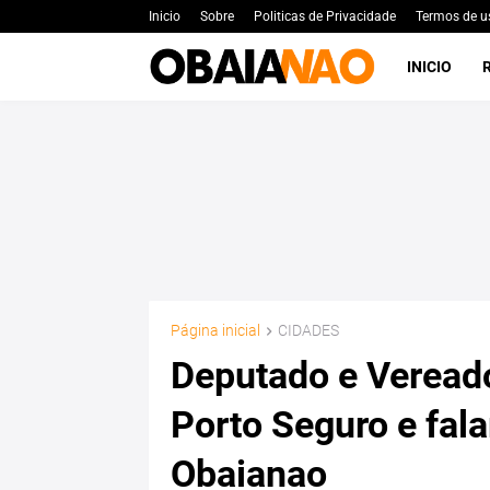
Inicio
Sobre
Politicas de Privacidade
Termos de u
INICIO
Página inicial
CIDADES
Deputado e Vereado
Porto Seguro e fal
Obaianao