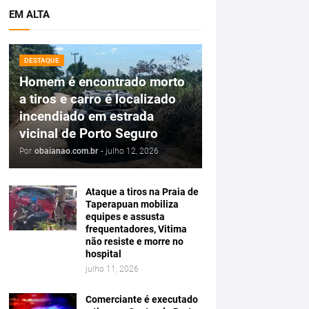
EM ALTA
DESTAQUE
Homem é encontrado morto
a tiros e carro é localizado
incendiado em estrada
vicinal de Porto Seguro
Por
obaianao.com.br
-
julho 12, 2026
Ataque a tiros na Praia de
Taperapuan mobiliza
equipes e assusta
frequentadores, Vitima
não resiste e morre no
hospital
julho 11, 2026
Comerciante é executado