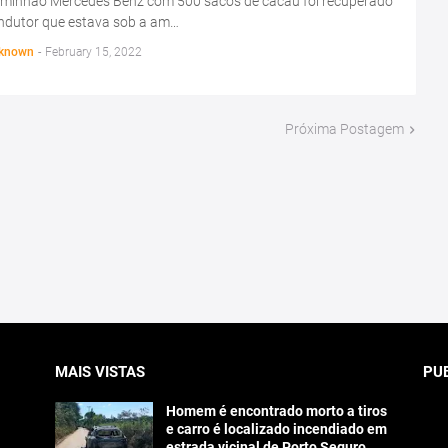
minhão Mercedes Benz com 500 sacos de cacau foi recuperado
ondutor que estava sob a am…
known
-
February 15, 2022
Próxima Postagem
MAIS VISTAS
PU
Homem é encontrado morto a tiros
e carro é localizado incendiado em
estrada vicinal de Porto Seguro