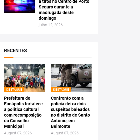
a tiros no Centro de Porto
Seguro durante a
madrugada deste
domingo
julho 12, 2026
RECENTES
DESTAQUE
DESTAQUE
Prefeitura de
Confronto com a
Eunápolis fortalece
polícia deixa dois
a política cultural
suspeitos baleados
com recomposição
no distrito de Santo
do Conselho
Antônio, em
Municipal
Belmonte
August 07, 2026
August 07, 2026