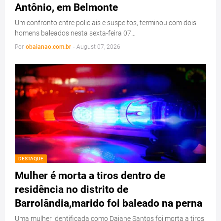
Antônio, em Belmonte
Um confronto entre policiais e suspeitos, terminou com dois
homens baleados nesta sexta-feira 07…
Por
obaianao.com.br
-
August 07, 2026
DESTAQUE
Mulher é morta a tiros dentro de
residência no distrito de
Barrolândia,marido foi baleado na perna
Uma mulher identificada como Daiane Santos foi morta a tiros