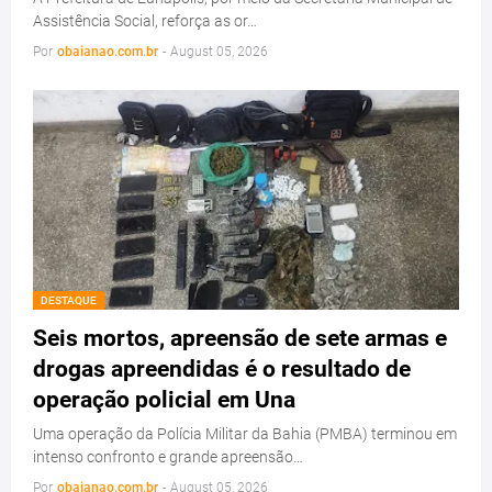
Assistência Social, reforça as or…
Por
obaianao.com.br
-
August 05, 2026
DESTAQUE
Seis mortos, apreensão de sete armas e
drogas apreendidas é o resultado de
operação policial em Una
Uma operação da Polícia Militar da Bahia (PMBA) terminou em
intenso confronto e grande apreensão…
Por
obaianao.com.br
-
August 05, 2026