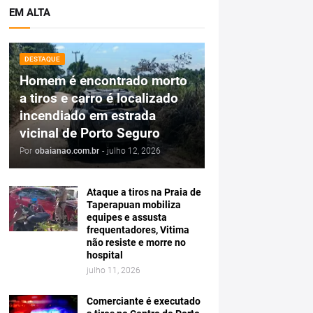
EM ALTA
DESTAQUE
Homem é encontrado morto
a tiros e carro é localizado
incendiado em estrada
vicinal de Porto Seguro
Por
obaianao.com.br
-
julho 12, 2026
Ataque a tiros na Praia de
Taperapuan mobiliza
equipes e assusta
frequentadores, Vitima
não resiste e morre no
hospital
julho 11, 2026
Comerciante é executado