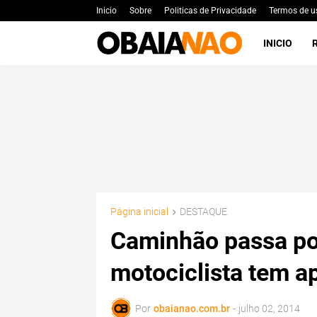
Inicio
Sobre
Politicas de Privacidade
Termos de u
INICIO
Página inicial
DESTAQUE
Caminhão passa po
motociclista tem a
Por
obaianao.com.br
-
julho 02, 2014