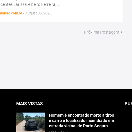
centes Larissa Ribeiro Ferreira, …
aianao.com.br
-
August 06, 2026
Próxima Postagem
MAIS VISTAS
PU
Homem é encontrado morto a tiros
e carro é localizado incendiado em
estrada vicinal de Porto Seguro