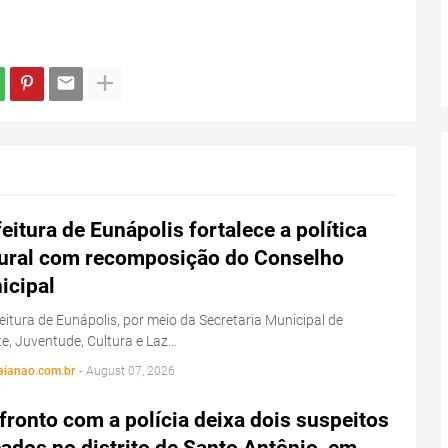
eitura de Eunápolis fortalece a política
tural com recomposição do Conselho
icipal
eitura de Eunápolis, por meio da Secretaria Municipal de
e, Juventude, Cultura e Laz…
aianao.com.br
-
August 07, 2026
ronto com a polícia deixa dois suspeitos
ados no distrito de Santo Antônio, em