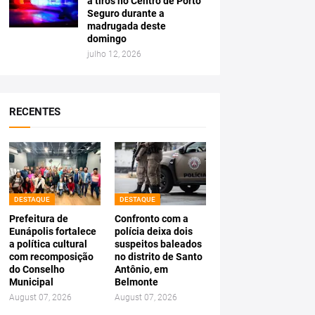
a tiros no Centro de Porto
Seguro durante a
madrugada deste
domingo
julho 12, 2026
RECENTES
DESTAQUE
DESTAQUE
Prefeitura de
Confronto com a
Eunápolis fortalece
polícia deixa dois
a política cultural
suspeitos baleados
com recomposição
no distrito de Santo
do Conselho
Antônio, em
Municipal
Belmonte
August 07, 2026
August 07, 2026