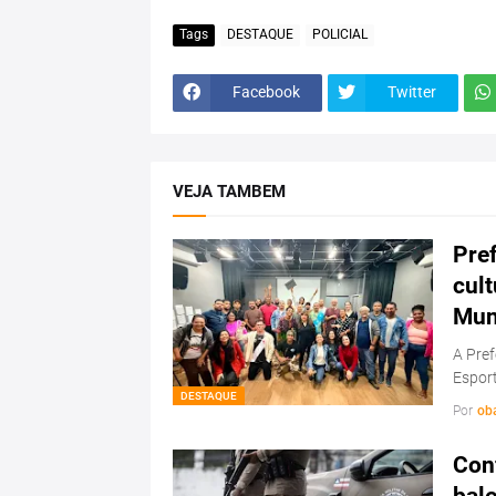
Tags
DESTAQUE
POLICIAL
Facebook
Twitter
VEJA TAMBEM
Pref
cul
Mun
A Pref
Esport
DESTAQUE
Por
ob
Conf
bale