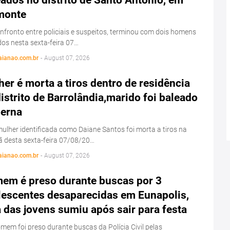
monte
fronto entre policiais e suspeitos, terminou com dois homens
os nesta sexta-feira 07…
aianao.com.br
-
August 07, 2026
er é morta a tiros dentro de residência
istrito de Barrolândia,marido foi baleado
perna
lher identificada como Daiane Santos foi morta a tiros na
 desta sexta-feira 07/08/20…
aianao.com.br
-
August 07, 2026
em é preso durante buscas por 3
lescentes desaparecidas em Eunapolis,
das jovens sumiu após sair para festa
em foi preso durante buscas da Polícia Civil pelas