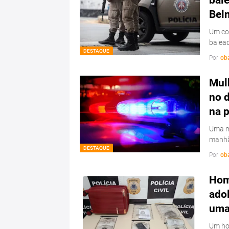
Bel
Um con
balead
DESTAQUE
Por
ob
Mulh
no d
na 
Uma mu
manhã
DESTAQUE
Por
ob
Hom
ado
uma 
Um hom