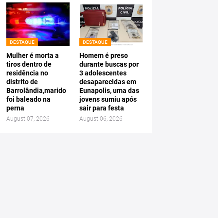
DESTAQUE
DESTAQUE
Mulher é morta a
Homem é preso
tiros dentro de
durante buscas por
residência no
3 adolescentes
distrito de
desaparecidas em
Barrolândia,marido
Eunapolis, uma das
foi baleado na
jovens sumiu após
perna
sair para festa
August 07, 2026
August 06, 2026