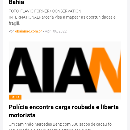
Bahia
FOTO: FLAVIO FORNER/ CONSERVATION
INTERNATIONALParceria visa a mapear as oportunidades e
fragili…
Por
obaianao.com.br
-
April 06, 2022
BAHIA
Polícia encontra carga roubada e liberta
motorista
Um caminhão Mercedes Benz com 500 sacos de cacau foi