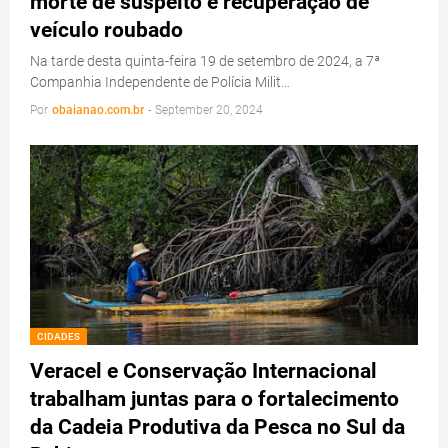
morte de suspeito e recuperação de
veículo roubado
Na tarde desta quinta-feira 19 de setembro de 2024, a 7ª
Companhia Independente de Polícia Milit…
Por
obaianao.com.br
-
September 20, 2024
CIDADES
Veracel e Conservação Internacional
trabalham juntas para o fortalecimento
da Cadeia Produtiva da Pesca no Sul da