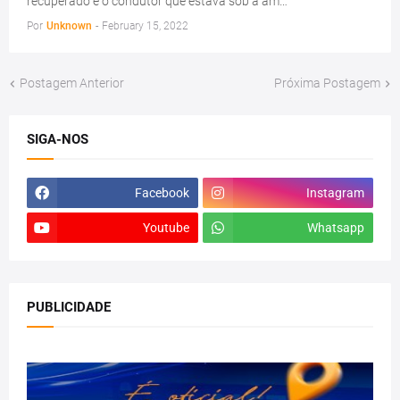
recuperado e o condutor que estava sob a am…
Por
Unknown
-
February 15, 2022
Postagem Anterior
Próxima Postagem
SIGA-NOS
Facebook
Instagram
Youtube
Whatsapp
PUBLICIDADE