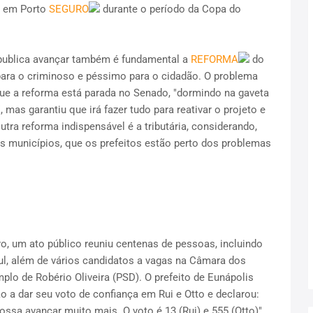
o em Porto
SEGURO
durante o período da Copa do
 publica avançar também é fundamental a
REFORMA
do
para o criminoso e péssimo para o cidadão. O problema
ue a reforma está parada no Senado, "dormindo na gaveta
 mas garantiu que irá fazer tudo para reativar o projeto e
outra reforma indispensável é a tributária, considerando,
 municípios, que os prefeitos estão perto dos problemas
iro, um ato público reuniu centenas de pessoas, incluindo
ul, além de vários candidatos a vagas na Câmara dos
plo de Robério Oliveira (PSD). O prefeito de Eunápolis
o a dar seu voto de confiança em Rui e Otto e declarou:
ssa avançar muito mais. O voto é 13 (Rui) e 555 (Otto)".