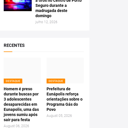
a tiros no Centro de Porto
Seguro durante a
madrugada deste
domingo
julho 12, 2026
RECENTES
DESTAQUE
DESTAQUE
Homem é preso
Prefeitura de
durante buscas por
Eunápolis reforça
3 adolescentes
orientações sobre o
desaparecidas em
Programa Gás do
Eunapolis, uma das
Povo
jovens sumiu após
August 05, 2026
sair para festa
August 06, 2026