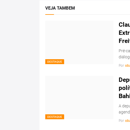
VEJA TAMBEM
Cla
Ext
Frei
Pré-ca
diálo
DESTAQUE
Por
ob
Depu
polí
Bah
A depu
agenda
DESTAQUE
Por
ob