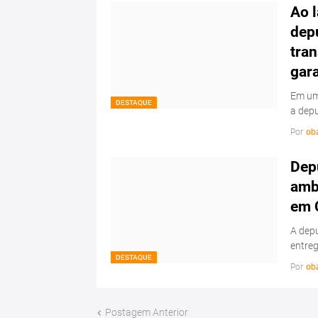
Ao l
dep
tran
gar
Em uma
DESTAQUE
a dep
Por
ob
Depu
amb
em 
A depu
entre
DESTAQUE
Por
ob
Postagem Anterior