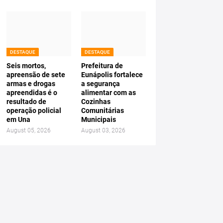
DESTAQUE
DESTAQUE
Seis mortos,
Prefeitura de
apreensão de sete
Eunápolis fortalece
armas e drogas
a segurança
apreendidas é o
alimentar com as
resultado de
Cozinhas
operação policial
Comunitárias
em Una
Municipais
August 05, 2026
August 03, 2026