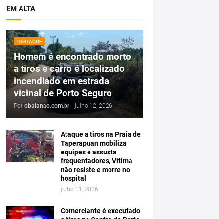
EM ALTA
DESTAQUE
Homem é encontrado morto
a tiros e carro é localizado
incendiado em estrada
vicinal de Porto Seguro
Por
obaianao.com.br
-
julho 12, 2026
Ataque a tiros na Praia de
Taperapuan mobiliza
equipes e assusta
frequentadores, Vitima
não resiste e morre no
hospital
julho 11, 2026
Comerciante é executado