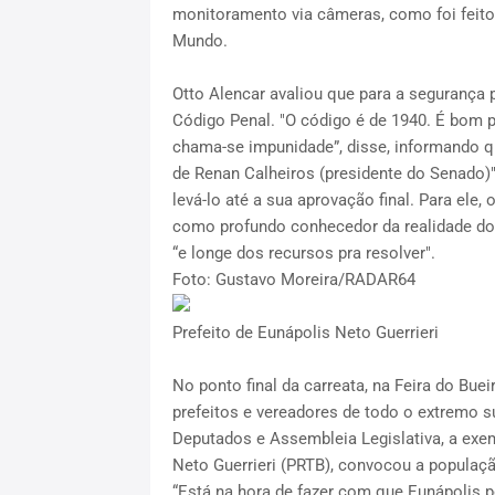
monitoramento via câmeras, como foi feit
Mundo.
Otto Alencar avaliou que para a segurança
Código Penal. "O código é de 1940. É bom 
chama-se impunidade”, disse, informando q
de Renan Calheiros (presidente do Senado)",
levá-lo até a sua aprovação final. Para ele, 
como profundo conhecedor da realidade dos
“e longe dos recursos pra resolver".
Foto: Gustavo Moreira/RADAR64
Prefeito de Eunápolis Neto Guerrieri
No ponto final da carreata, na Feira do Bue
prefeitos e vereadores de todo o extremo s
Deputados e Assembleia Legislativa, a exem
Neto Guerrieri (PRTB), convocou a populaçã
“Está na hora de fazer com que Eunápolis po