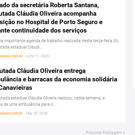
ado da secretária Roberta Santana,
utada Cláudia Oliveira acompanha
sição no Hospital de Porto Seguro e
ante continuidade dos serviços
 importante agenda de trabalho realizada nesta terça-feira (9),
utada estadual Cláudi…
aianao.com.br
-
June 11, 2026
tada Cláudia Oliveira entrega
ulância e barracas da economia solidária
Canavieiras
tada estadual Cláudia Oliveira realizou, nesta semana, a
ga de uma ambulância para o …
aianao.com.br
-
May 29, 2026
Próxima Postagem