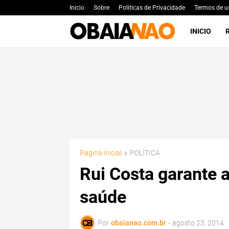
Inicio
Sobre
Politicas de Privacidade
Termos de u
INICIO
Página inicial
POLÍTICA
Rui Costa garante 
saúde
Por
obaianao.com.br
-
agosto 23, 2014