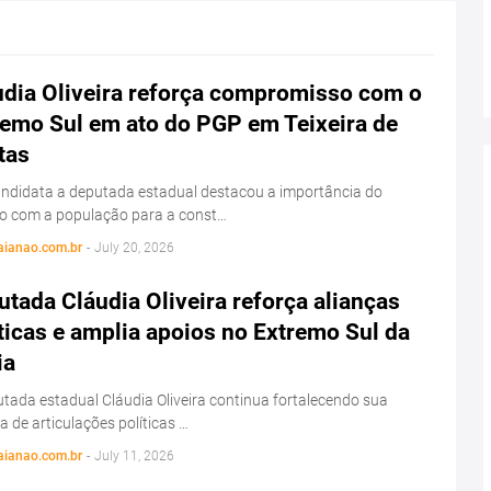
udia Oliveira reforça compromisso com o
remo Sul em ato do PGP em Teixeira de
tas
ndidata a deputada estadual destacou a importância do
go com a população para a const…
aianao.com.br
-
July 20, 2026
tada Cláudia Oliveira reforça alianças
ticas e amplia apoios no Extremo Sul da
ia
tada estadual Cláudia Oliveira continua fortalecendo sua
 de articulações políticas …
aianao.com.br
-
July 11, 2026