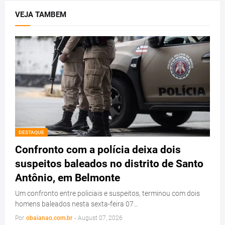
VEJA TAMBEM
DESTAQUE
Confronto com a polícia deixa dois
suspeitos baleados no distrito de Santo
Antônio, em Belmonte
Um confronto entre policiais e suspeitos, terminou com dois
homens baleados nesta sexta-feira 07…
Por
obaianao.com.br
-
August 07, 2026