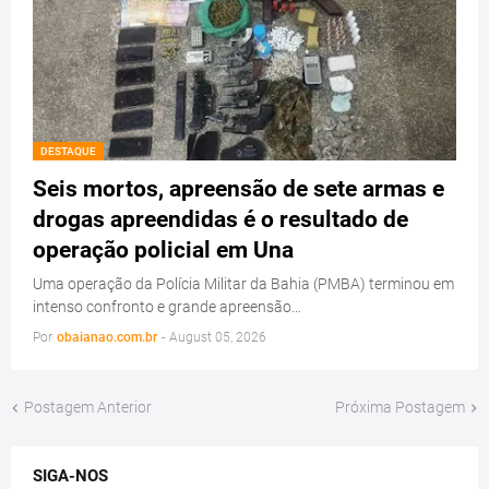
DESTAQUE
Seis mortos, apreensão de sete armas e
drogas apreendidas é o resultado de
operação policial em Una
Uma operação da Polícia Militar da Bahia (PMBA) terminou em
intenso confronto e grande apreensão…
Por
obaianao.com.br
-
August 05, 2026
Postagem Anterior
Próxima Postagem
SIGA-NOS