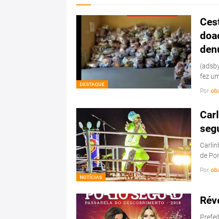
Cest
doa
den
(adsby
fez u
DESTAQUE
Por
ob
Car
seg
Carlin
de Po
Por
ob
NOTÍCIAS
Rév
Prefei