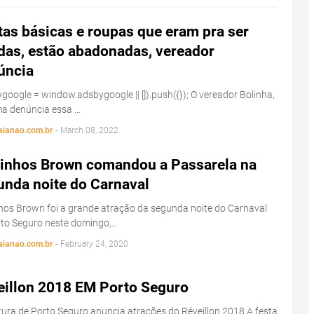
as básicas e roupas que eram pra ser
das, estão abadonadas, vereador
úncia
google = window.adsbygoogle || []).push({}); O vereador Bolinha,
ma denúncia essa …
aianao.com.br
-
March 08, 2022
linhos Brown comandou a Passarela na
unda noite do Carnaval
hos Brown foi a grande atração da segunda noite do Carnaval
rto Seguro neste domingo,…
aianao.com.br
-
February 24, 2020
eillon 2018 EM Porto Seguro
tura de Porto Seguro anuncia atrações do Réveillon 2018 A festa