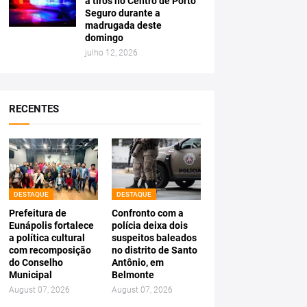
a tiros no Centro de Porto
Seguro durante a
madrugada deste
domingo
julho 12, 2026
RECENTES
DESTAQUE
DESTAQUE
Prefeitura de
Confronto com a
Eunápolis fortalece
polícia deixa dois
a política cultural
suspeitos baleados
com recomposição
no distrito de Santo
do Conselho
Antônio, em
Municipal
Belmonte
August 07, 2026
August 07, 2026