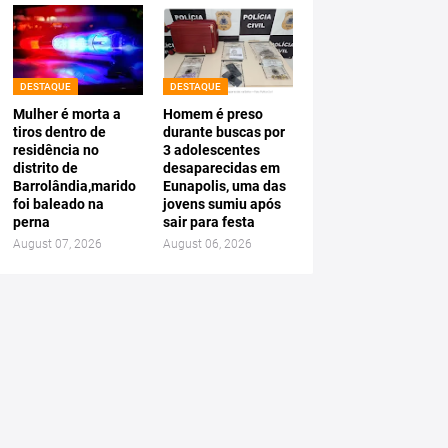
DESTAQUE
DESTAQUE
Mulher é morta a
Homem é preso
tiros dentro de
durante buscas por
residência no
3 adolescentes
distrito de
desaparecidas em
Barrolândia,marido
Eunapolis, uma das
foi baleado na
jovens sumiu após
perna
sair para festa
August 07, 2026
August 06, 2026