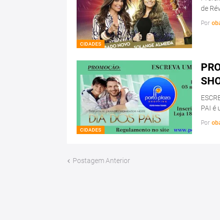
de Rév
Por
ob
CIDADES
PRO
SH
ESCRE
PAI é 
Por
ob
CIDADES
Postagem Anterior