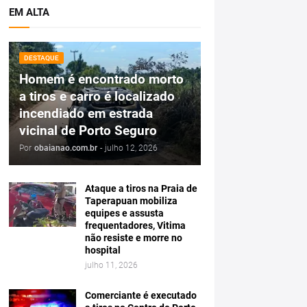
EM ALTA
DESTAQUE
Homem é encontrado morto
a tiros e carro é localizado
incendiado em estrada
vicinal de Porto Seguro
Por
obaianao.com.br
-
julho 12, 2026
Ataque a tiros na Praia de
Taperapuan mobiliza
equipes e assusta
frequentadores, Vitima
não resiste e morre no
hospital
julho 11, 2026
Comerciante é executado