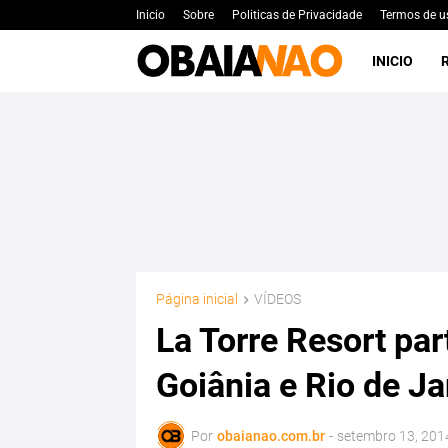
Inicio
Sobre
Politicas de Privacidade
Termos de u
INICIO
Página inicial
VÍDEOS
La Torre Resort pa
Goiânia e Rio de Ja
Por
obaianao.com.br
-
setembro 13, 201