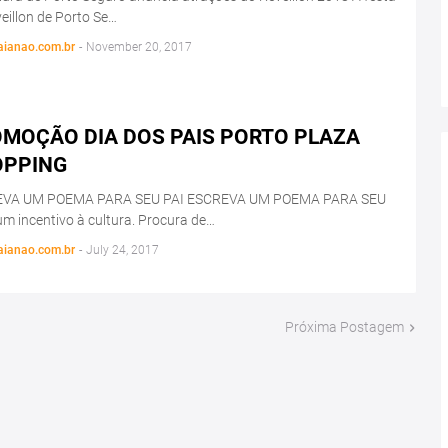
eillon de Porto Se…
aianao.com.br
-
November 20, 2017
MOÇÃO DIA DOS PAIS PORTO PLAZA
OPPING
VA UM POEMA PARA SEU PAI ESCREVA UM POEMA PARA SEU
um incentivo à cultura. Procura de…
aianao.com.br
-
July 24, 2017
Próxima Postagem