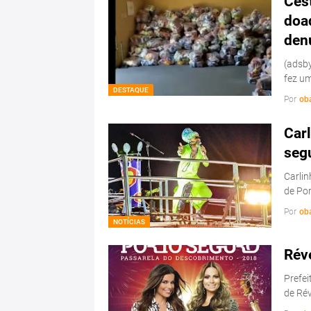
Cest
doa
den
(adsby
fez u
DESTAQUE
Por
ob
Car
seg
Carlin
de Po
Por
ob
NOTÍCIAS
Rév
Prefei
de Rév