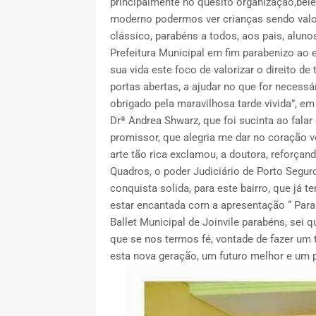
principalmente no quesito organização,bel
moderno podermos ver crianças sendo valor
clássico, parabéns a todos, aos pais, aluno
Prefeitura Municipal em fim parabenizo ao e
sua vida este foco de valorizar o direito de
portas abertas, a ajudar no que for necessá
obrigado pela maravilhosa tarde vivida”, em
Drª Andrea Shwarz, que foi sucinta ao fala
promissor, que alegria me dar no coração v
arte tão rica exclamou, a doutora, reforçan
Quadros, o poder Judiciário de Porto Segur
conquista solida, para este bairro, que já
estar encantada com a apresentação “ Parab
Ballet Municipal de Joinvile parabéns, sei 
que se nos termos fé, vontade de fazer um 
esta nova geração, um futuro melhor e um pa