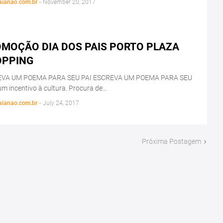
aianao.com.br
-
November 20, 2017
MOÇÃO DIA DOS PAIS PORTO PLAZA
OPPING
VA UM POEMA PARA SEU PAI ESCREVA UM POEMA PARA SEU
um incentivo à cultura. Procura de…
aianao.com.br
-
July 24, 2017
Próxima Postagem