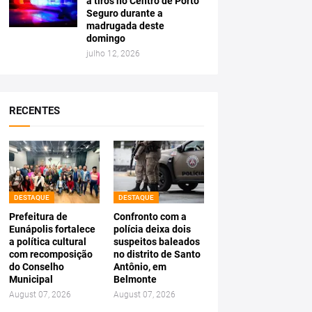
a tiros no Centro de Porto
Seguro durante a
madrugada deste
domingo
julho 12, 2026
RECENTES
DESTAQUE
DESTAQUE
Prefeitura de
Confronto com a
Eunápolis fortalece
polícia deixa dois
a política cultural
suspeitos baleados
com recomposição
no distrito de Santo
do Conselho
Antônio, em
Municipal
Belmonte
August 07, 2026
August 07, 2026