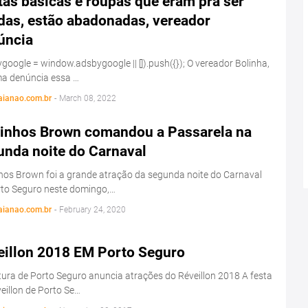
as básicas e roupas que eram pra ser
das, estão abadonadas, vereador
úncia
google = window.adsbygoogle || []).push({}); O vereador Bolinha,
ma denúncia essa …
aianao.com.br
-
March 08, 2022
linhos Brown comandou a Passarela na
unda noite do Carnaval
hos Brown foi a grande atração da segunda noite do Carnaval
rto Seguro neste domingo,…
aianao.com.br
-
February 24, 2020
eillon 2018 EM Porto Seguro
tura de Porto Seguro anuncia atrações do Réveillon 2018 A festa
eillon de Porto Se…