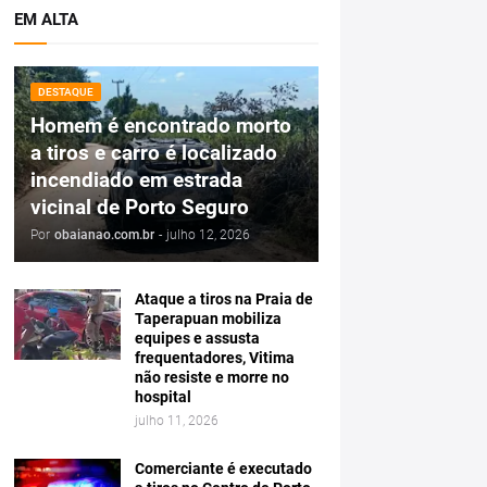
EM ALTA
DESTAQUE
Homem é encontrado morto
a tiros e carro é localizado
incendiado em estrada
vicinal de Porto Seguro
Por
obaianao.com.br
-
julho 12, 2026
Ataque a tiros na Praia de
Taperapuan mobiliza
equipes e assusta
frequentadores, Vitima
não resiste e morre no
hospital
julho 11, 2026
Comerciante é executado