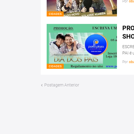
Por
ob
CIDADES
PRO
SH
ESCRE
PAI é 
Por
ob
CIDADES
Postagem Anterior