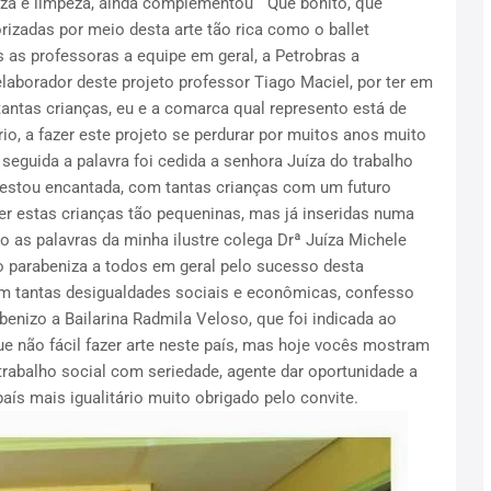
eza e limpeza, ainda complementou “ Que bonito, que
izadas por meio desta arte tão rica como o ballet
s as professoras a equipe em geral, a Petrobras a
laborador deste projeto professor Tiago Maciel, por ter em
 tantas crianças, eu e a comarca qual represento está de
rio, a fazer este projeto se perdurar por muitos anos muito
 seguida a palavra foi cedida a senhora Juíza do trabalho
r estou encantada, com tantas crianças com um futuro
er estas crianças tão pequeninas, mas já inseridas numa
do as palavras da minha ilustre colega Drª Juíza Michele
o parabeniza a todos em geral pelo sucesso desta
 tem tantas desigualdades sociais e econômicas, confesso
enizo a Bailarina Radmila Veloso, que foi indicada ao
que não fácil fazer arte neste país, mas hoje vocês mostram
trabalho social com seriedade, agente dar oportunidade a
ís mais igualitário muito obrigado pelo convite.