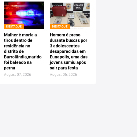
DESTAQUE
DESTAQUE
Mulher é morta a
Homem é preso
tiros dentro de
durante buscas por
residência no
3 adolescentes
distrito de
desaparecidas em
Barrolândia,marido
Eunapolis, uma das
foi baleado na
jovens sumiu após
perna
sair para festa
August 07, 2026
August 06, 2026