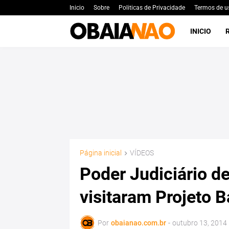
Inicio
Sobre
Politicas de Privacidade
Termos de u
INICIO
Página inicial
VÍDEOS
Poder Judiciário d
visitaram Projeto B
Por
obaianao.com.br
-
outubro 13, 2014