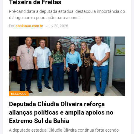
Teixeira de Freitas
Pré-candidata a deputada estadual destacou a importância do
diálogo com a população para a const…
Por
obaianao.com.br
-
July 20, 2026
DESTAQUE
Deputada Cláudia Oliveira reforça
alianças políticas e amplia apoios no
Extremo Sul da Bahia
A deputada estadual Cláudia Oliveira continua fortalecendo