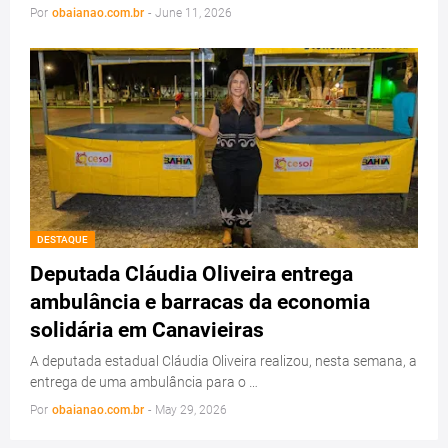
Por
obaianao.com.br
-
June 11, 2026
DESTAQUE
Deputada Cláudia Oliveira entrega
ambulância e barracas da economia
solidária em Canavieiras
A deputada estadual Cláudia Oliveira realizou, nesta semana, a
entrega de uma ambulância para o …
Por
obaianao.com.br
-
May 29, 2026