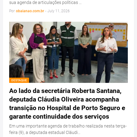
sua agenda de articulações políticas …
Por
obaianao.com.br
-
July 11, 2026
DESTAQUE
Ao lado da secretária Roberta Santana,
deputada Cláudia Oliveira acompanha
transição no Hospital de Porto Seguro e
garante continuidade dos serviços
Em uma importante agenda de trabalho realizada nesta terça-
feira (9), a deputada estadual Cláudi…