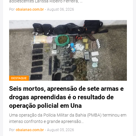
adolescentes Larissa Ribeiro Ferreira, …
Por
obaianao.com.br
-
August 06, 2026
DESTAQUE
Seis mortos, apreensão de sete armas e
drogas apreendidas é o resultado de
operação policial em Una
Uma operação da Polícia Militar da Bahia (PMBA) terminou em
intenso confronto e grande apreensão…
Por
obaianao.com.br
-
August 05, 2026