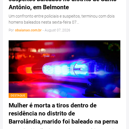
Antônio, em Belmonte
Um confronto entre policiais e suspeitos, terminou com dois
homens baleados nesta sexta-feira 07…
Por
obaianao.com.br
-
August 07, 2026
DESTAQUE
Mulher é morta a tiros dentro de
residência no distrito de
Barrolândia,marido foi baleado na perna