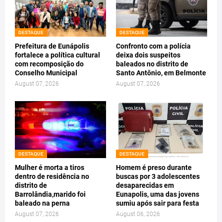
DESTAQUE
DESTAQUE
Prefeitura de Eunápolis
Confronto com a polícia
fortalece a política cultural
deixa dois suspeitos
com recomposição do
baleados no distrito de
Conselho Municipal
Santo Antônio, em Belmonte
August 07, 2026
August 07, 2026
DESTAQUE
DESTAQUE
Mulher é morta a tiros
Homem é preso durante
dentro de residência no
buscas por 3 adolescentes
distrito de
desaparecidas em
Barrolândia,marido foi
Eunapolis, uma das jovens
baleado na perna
sumiu após sair para festa
August 07, 2026
August 06, 2026