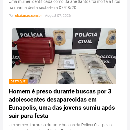
Uma mulher identificada como Daiane Santos foi morta a tiros
na manhã desta sexta-feira 07/08/20…
Por
obaianao.com.br
-
August 07, 2026
DESTAQUE
Homem é preso durante buscas por 3
adolescentes desaparecidas em
Eunapolis, uma das jovens sumiu após
sair para festa
Um homem foi preso durante buscas da Polícia Civil pelas