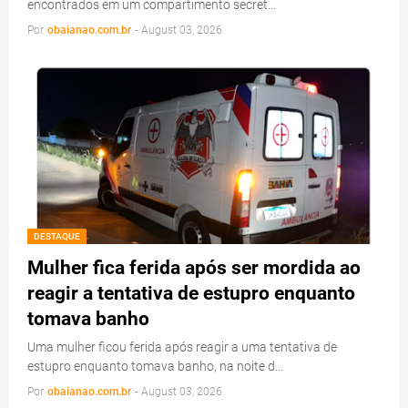
encontrados em um compartimento secret…
Por
obaianao.com.br
-
August 03, 2026
DESTAQUE
Mulher fica ferida após ser mordida ao
reagir a tentativa de estupro enquanto
tomava banho
Uma mulher ficou ferida após reagir a uma tentativa de
estupro enquanto tomava banho, na noite d…
Por
obaianao.com.br
-
August 03, 2026