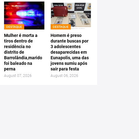
DESTAQUE
DESTAQUE
Mulher é morta a
Homem é preso
tiros dentro de
durante buscas por
residência no
3 adolescentes
distrito de
desaparecidas em
Barrolândia,marido
Eunapolis, uma das
foi baleado na
jovens sumiu após
perna
sair para festa
August 07, 2026
August 06, 2026