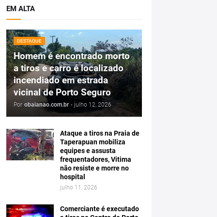
EM ALTA
DESTAQUE
Homem é encontrado morto
a tiros e carro é localizado
incendiado em estrada
vicinal de Porto Seguro
Por
obaianao.com.br
-
julho 12, 2026
Ataque a tiros na Praia de
Taperapuan mobiliza
equipes e assusta
frequentadores, Vitima
não resiste e morre no
hospital
julho 11, 2026
Comerciante é executado