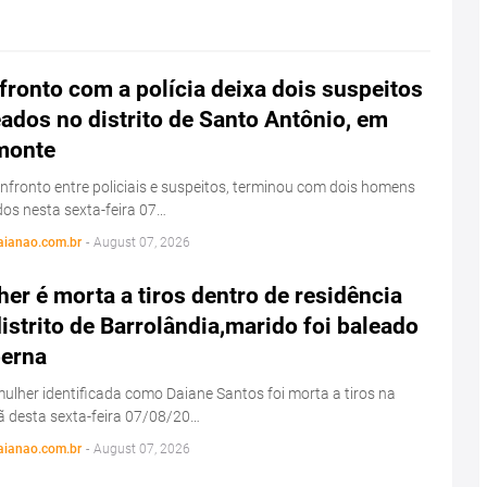
ronto com a polícia deixa dois suspeitos
ados no distrito de Santo Antônio, em
monte
fronto entre policiais e suspeitos, terminou com dois homens
os nesta sexta-feira 07…
aianao.com.br
-
August 07, 2026
er é morta a tiros dentro de residência
istrito de Barrolândia,marido foi baleado
perna
lher identificada como Daiane Santos foi morta a tiros na
 desta sexta-feira 07/08/20…
aianao.com.br
-
August 07, 2026