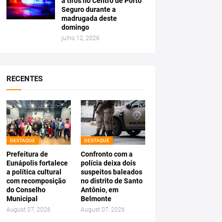
a tiros no Centro de Porto
Seguro durante a
madrugada deste
domingo
julho 12, 2026
RECENTES
DESTAQUE
DESTAQUE
Prefeitura de
Confronto com a
Eunápolis fortalece
polícia deixa dois
a política cultural
suspeitos baleados
com recomposição
no distrito de Santo
do Conselho
Antônio, em
Municipal
Belmonte
August 07, 2026
August 07, 2026