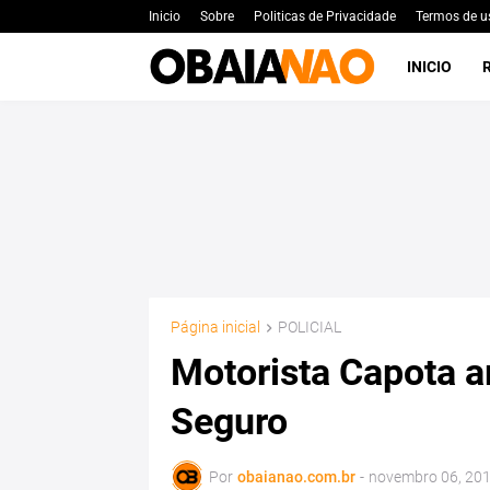
Inicio
Sobre
Politicas de Privacidade
Termos de u
INICIO
Página inicial
POLICIAL
Motorista Capota 
Seguro
Por
obaianao.com.br
-
novembro 06, 20