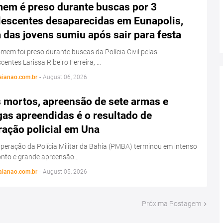
em é preso durante buscas por 3
lescentes desaparecidas em Eunapolis,
das jovens sumiu após sair para festa
em foi preso durante buscas da Polícia Civil pelas
centes Larissa Ribeiro Ferreira, …
aianao.com.br
-
August 06, 2026
s mortos, apreensão de sete armas e
as apreendidas é o resultado de
ração policial em Una
eração da Polícia Militar da Bahia (PMBA) terminou em intenso
onto e grande apreensão…
aianao.com.br
-
August 05, 2026
Próxima Postagem