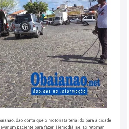
ianao, dão conta que o motorista teria ido para a cidade
var um paciente para fazer Hemodiálise, ao retornar