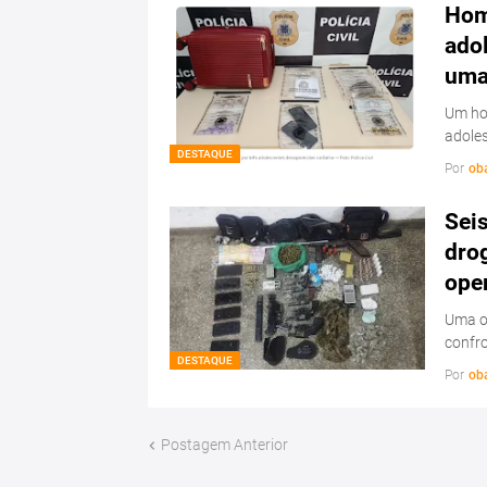
Hom
ado
uma 
Um hom
adoles
DESTAQUE
Por
ob
Sei
drog
ope
Uma op
confr
DESTAQUE
Por
ob
Postagem Anterior