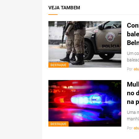
VEJA TAMBEM
Conf
bale
Bel
Um con
balead
DESTAQUE
Por
ob
Mulh
no d
na 
Uma mu
manhã
DESTAQUE
Por
ob