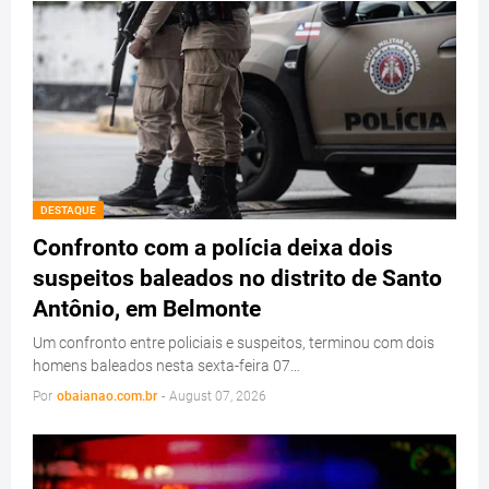
DESTAQUE
Confronto com a polícia deixa dois
suspeitos baleados no distrito de Santo
Antônio, em Belmonte
Um confronto entre policiais e suspeitos, terminou com dois
homens baleados nesta sexta-feira 07…
Por
obaianao.com.br
-
August 07, 2026