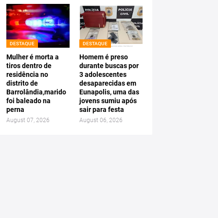
DESTAQUE
DESTAQUE
Mulher é morta a
Homem é preso
tiros dentro de
durante buscas por
residência no
3 adolescentes
distrito de
desaparecidas em
Barrolândia,marido
Eunapolis, uma das
foi baleado na
jovens sumiu após
perna
sair para festa
August 07, 2026
August 06, 2026