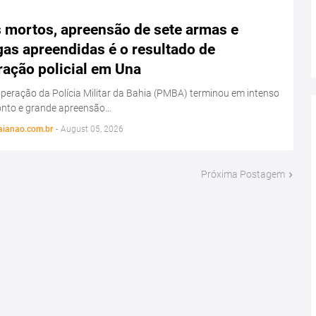
s mortos, apreensão de sete armas e
as apreendidas é o resultado de
ração policial em Una
eração da Polícia Militar da Bahia (PMBA) terminou em intenso
onto e grande apreensão…
aianao.com.br
-
August 05, 2026
Próxima Postagem