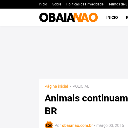
Inicio
Sobre
Politicas de Privacidade
Termos de u
INICIO
Página inicial
POLICIAL
Animais continuam
BR
Por
obaianao.com.br
-
março 03, 2015