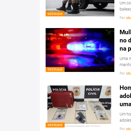
Um con
balead
DESTAQUE
Por
ob
Mulh
no d
na 
Uma mu
manhã
DESTAQUE
Por
ob
Hom
ado
uma 
Um hom
adoles
DESTAQUE
Por
ob