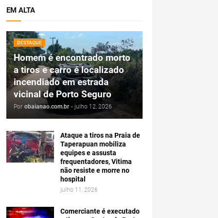
EM ALTA
DESTAQUE
Homem é encontrado morto
a tiros e carro é localizado
incendiado em estrada
vicinal de Porto Seguro
Por
obaianao.com.br
-
julho 12, 2026
Ataque a tiros na Praia de
Taperapuan mobiliza
equipes e assusta
frequentadores, Vitima
não resiste e morre no
hospital
julho 11, 2026
Comerciante é executado