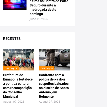
a tiros no Centro de Porto
Seguro durante a
madrugada deste
domingo
julho 12, 2026
RECENTES
DESTAQUE
DESTAQUE
Prefeitura de
Confronto com a
Eunápolis fortalece
polícia deixa dois
a política cultural
suspeitos baleados
com recomposição
no distrito de Santo
do Conselho
Antônio, em
Municipal
Belmonte
August 07, 2026
August 07, 2026