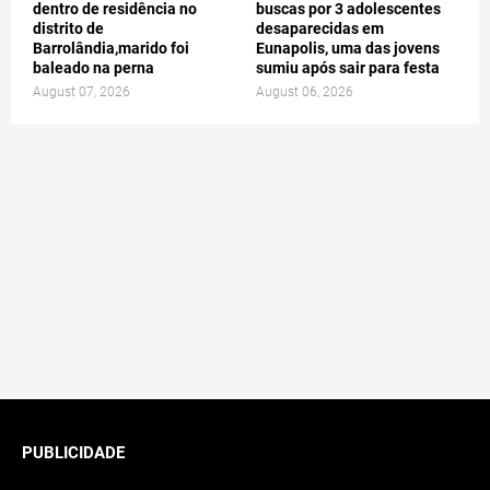
dentro de residência no
buscas por 3 adolescentes
distrito de
desaparecidas em
Barrolândia,marido foi
Eunapolis, uma das jovens
baleado na perna
sumiu após sair para festa
August 07, 2026
August 06, 2026
PUBLICIDADE