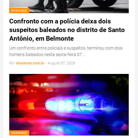
DESTAQUE
Confronto com a polícia deixa dois
suspeitos baleados no distrito de Santo
Antônio, em Belmonte
Um confronto entre policiais e suspeitos, terminou com dois
homens baleados nesta sexta-feira 07…
Por
obaianao.com.br
-
August 07, 2026
DESTAQUE