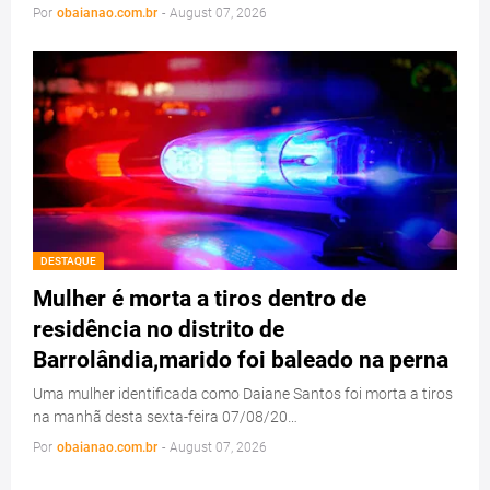
Por
obaianao.com.br
-
August 07, 2026
DESTAQUE
Mulher é morta a tiros dentro de
residência no distrito de
Barrolândia,marido foi baleado na perna
Uma mulher identificada como Daiane Santos foi morta a tiros
na manhã desta sexta-feira 07/08/20…
Por
obaianao.com.br
-
August 07, 2026