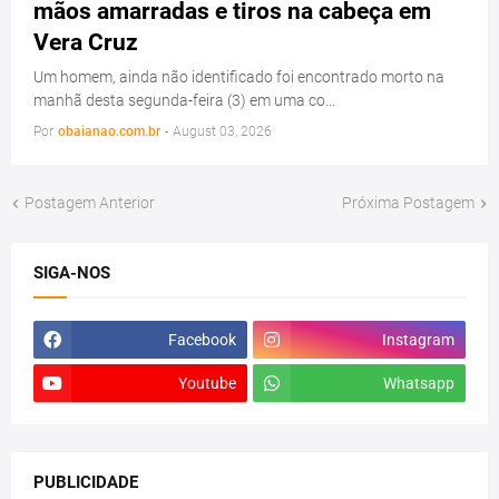
mãos amarradas e tiros na cabeça em
Vera Cruz
Um homem, ainda não identificado foi encontrado morto na
manhã desta segunda-feira (3) em uma co…
Por
obaianao.com.br
-
August 03, 2026
Postagem Anterior
Próxima Postagem
SIGA-NOS
Facebook
Instagram
Youtube
Whatsapp
PUBLICIDADE