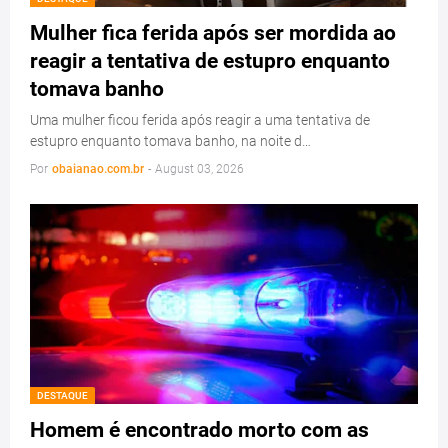
Mulher fica ferida após ser mordida ao
reagir a tentativa de estupro enquanto
tomava banho
Uma mulher ficou ferida após reagir a uma tentativa de
estupro enquanto tomava banho, na noite d…
Por
obaianao.com.br
-
August 03, 2026
DESTAQUE
Homem é encontrado morto com as