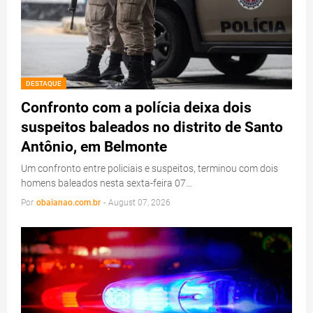
DESTAQUE
Confronto com a polícia deixa dois
suspeitos baleados no distrito de Santo
Antônio, em Belmonte
Um confronto entre policiais e suspeitos, terminou com dois
homens baleados nesta sexta-feira 07…
Por
obaianao.com.br
-
August 07, 2026