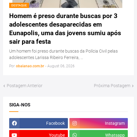
DESTAQUE
Homem é preso durante buscas por 3
adolescentes desaparecidas em
Eunapolis, uma das jovens sumiu após
sair para festa
Um homem foi preso durante buscas da Polícia Civil pelas
adolescentes Larissa Ribeiro Ferreira, …
Por
obaianao.com.br
-
August 06, 2026
Postagem Anterior
Próxima Postagem
SIGA-NOS
Facebook
Instagram
Youtube
Whatsapp