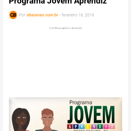
Programa Jovem Aprendiz
Por
obaianao.com.br
-
fevereiro 16, 2016
Continua após o anuncio