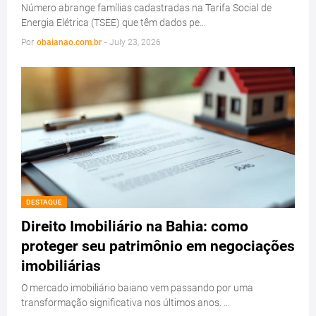
Número abrange famílias cadastradas na Tarifa Social de
Energia Elétrica (TSEE) que têm dados pe…
Por
obaianao.com.br
-
July 23, 2026
DESTAQUE
Direito Imobiliário na Bahia: como
proteger seu patrimônio em negociações
imobiliárias
O mercado imobiliário baiano vem passando por uma
transformação significativa nos últimos anos. …