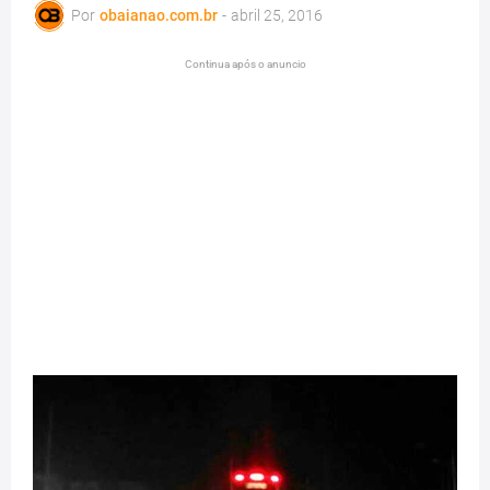
Por
obaianao.com.br
-
abril 25, 2016
Continua após o anuncio