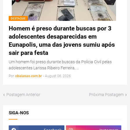
DESTAQUE
Homem é preso durante buscas por 3
adolescentes desaparecidas em
Eunapolis, uma das jovens sumiu após
sair para festa
Um homem foi preso durante buscas da Polícia Civil pelas
adolescentes Larissa Ribeiro Ferreira, …
Por
obaianao.com.br
-
August 06, 2026
Postagem Anterior
Próxima Postagem
SIGA-NOS