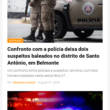
DESTAQUE
Confronto com a polícia deixa dois
suspeitos baleados no distrito de Santo
Antônio, em Belmonte
Um confronto entre policiais e suspeitos, terminou com dois
homens baleados nesta sexta-feira 07…
Por
obaianao.com.br
-
August 07, 2026