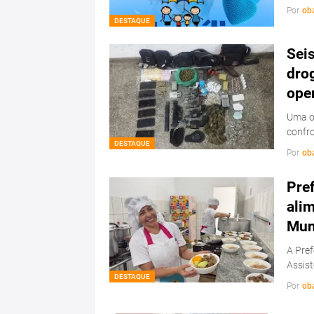
Por
ob
DESTAQUE
Sei
drog
ope
Uma op
confr
DESTAQUE
Por
ob
Pref
ali
Mun
A Pref
Assis
DESTAQUE
Por
ob