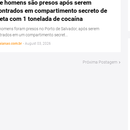
e homens são presos após serem
ontrados em compartimento secreto de
eta com 1 tonelada de cocaína
homens foram presos no Porto de Salvador, após serem
trados em um compartimento secret…
aianao.com.br
-
August 03, 2026
Próxima Postagem