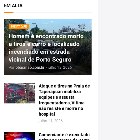
EM ALTA
DESTAQUE
Homem é encontrado morto
a tiros e carro é localizado
incendiado em estrada
vicinal de Porto Seguro
Por
obaianao.com.br
-
julho 12, 2026
Ataque a tiros na Praia de
Taperapuan mobiliza
equipes e assusta
frequentadores, Vitima
não resiste e morre no
hospital
julho 11, 2026
Comerciante é executado