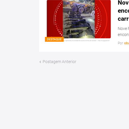
Nov
enc
carr
Nove 
encon
DESTAQUE
Por
ob
Postagem Anterior