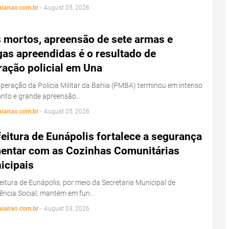
aianao.com.br
-
August 05, 2026
s mortos, apreensão de sete armas e
as apreendidas é o resultado de
ração policial em Una
eração da Polícia Militar da Bahia (PMBA) terminou em intenso
onto e grande apreensão…
aianao.com.br
-
August 05, 2026
eitura de Eunápolis fortalece a segurança
mentar com as Cozinhas Comunitárias
icipais
eitura de Eunápolis, por meio da Secretaria Municipal de
tência Social, mantém em fun…
aianao.com.br
-
August 03, 2026