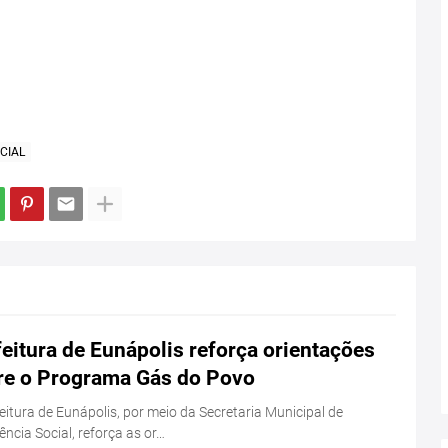
CIAL
eitura de Eunápolis reforça orientações
re o Programa Gás do Povo
eitura de Eunápolis, por meio da Secretaria Municipal de
ência Social, reforça as or…