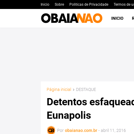
Inicio
Sobre
Politicas de Privacidade
Termos de u
INICIO
Página inicial
DESTAQUE
Detentos esfaquead
Eunapolis
Por
obaianao.com.br
-
abril 11, 2016