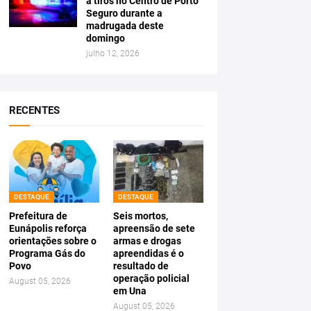
a tiros no Centro de Porto
Seguro durante a
madrugada deste
domingo
julho 12, 2026
RECENTES
DESTAQUE
DESTAQUE
Prefeitura de
Seis mortos,
Eunápolis reforça
apreensão de sete
orientações sobre o
armas e drogas
Programa Gás do
apreendidas é o
Povo
resultado de
operação policial
August 05, 2026
em Una
August 05, 2026