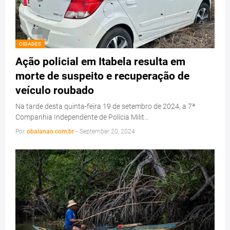
CIDADES
Ação policial em Itabela resulta em
morte de suspeito e recuperação de
veículo roubado
Na tarde desta quinta-feira 19 de setembro de 2024, a 7ª
Companhia Independente de Polícia Milit…
Por
obaianao.com.br
-
September 20, 2024