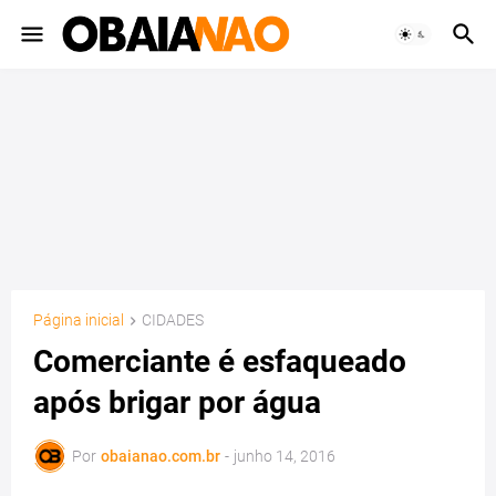
Página inicial
CIDADES
Comerciante é esfaqueado
após brigar por água
Por
obaianao.com.br
-
junho 14, 2016