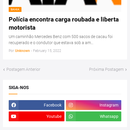
BAHIA
Polícia encontra carga roubada e liberta
motorista
Um caminhão Mercedes Benz com 500 sacos de cacau foi
recuperado e o condutor que estava sob a am…
Por
Unknown
-
February 15, 2022
Postagem Anterior
Próxima Postagem
SIGA-NOS
Facebook
Instagram
Youtube
Whatsapp