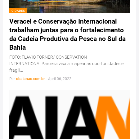
CIDADES
Veracel e Conservação Internacional
trabalham juntas para o fortalecimento
da Cadeia Produtiva da Pesca no Sul da
Bahia
FOTO: FLAVIO FORNER/ CONSERVATION
INTERNATIONALParceria visa a mapear as oportunidades e
fragili…
Por
obaianao.com.br
-
April 06, 2022