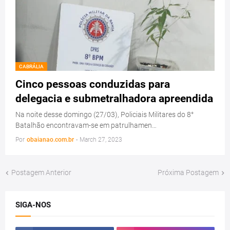
CABRÁLIA
Cinco pessoas conduzidas para
delegacia e submetralhadora apreendida
Na noite desse domingo (27/03), Policiais Militares do 8°
Batalhão encontravam-se em patrulhamen…
Por
obaianao.com.br
-
March 27, 2023
Postagem Anterior
Próxima Postagem
SIGA-NOS