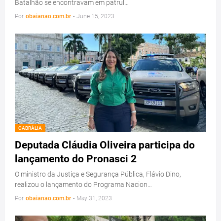
Batalhão se encontravam em patrul…
Por
obaianao.com.br
-
June 15, 2023
CABRÁLIA
Deputada Cláudia Oliveira participa do
lançamento do Pronasci 2
O ministro da Justiça e Segurança Pública, Flávio Dino,
realizou o lançamento do Programa Nacion…
Por
obaianao.com.br
-
May 31, 2023