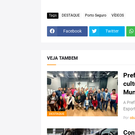
Tags
DESTAQUE
Porto Seguro
VÍDEOS
Facebook
Twitter
VEJA TAMBEM
Pref
cul
Mun
A Pref
Esport
DESTAQUE
Por
ob
Conf