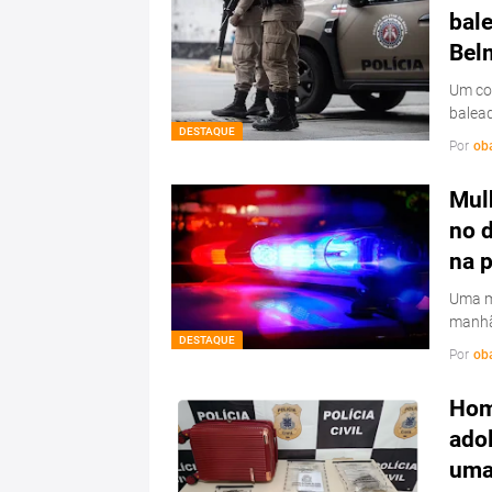
bale
Bel
Um con
balead
DESTAQUE
Por
ob
Mulh
no d
na 
Uma mu
manhã
DESTAQUE
Por
ob
Hom
ado
uma 