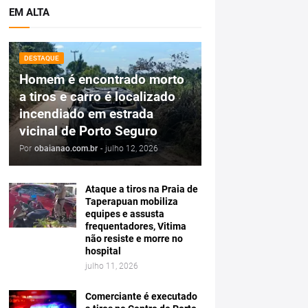
EM ALTA
DESTAQUE
Homem é encontrado morto
a tiros e carro é localizado
incendiado em estrada
vicinal de Porto Seguro
Por
obaianao.com.br
-
julho 12, 2026
Ataque a tiros na Praia de
Taperapuan mobiliza
equipes e assusta
frequentadores, Vitima
não resiste e morre no
hospital
julho 11, 2026
Comerciante é executado