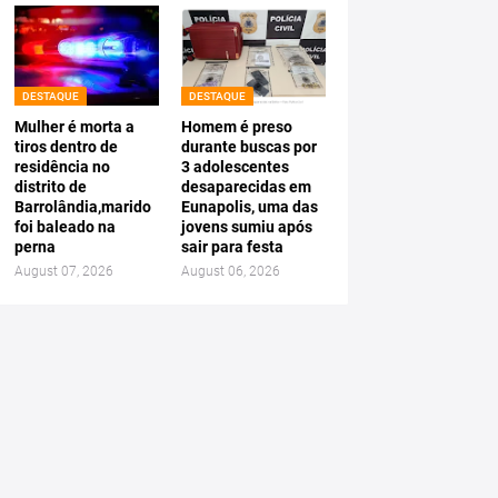
DESTAQUE
DESTAQUE
Mulher é morta a
Homem é preso
tiros dentro de
durante buscas por
residência no
3 adolescentes
distrito de
desaparecidas em
Barrolândia,marido
Eunapolis, uma das
foi baleado na
jovens sumiu após
perna
sair para festa
August 07, 2026
August 06, 2026