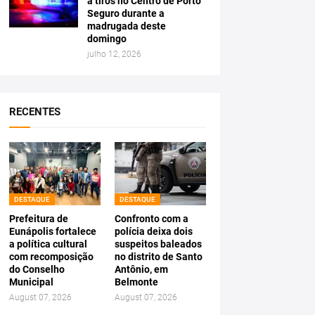
a tiros no Centro de Porto
Seguro durante a
madrugada deste
domingo
julho 12, 2026
RECENTES
DESTAQUE
DESTAQUE
Prefeitura de
Confronto com a
Eunápolis fortalece
polícia deixa dois
a política cultural
suspeitos baleados
com recomposição
no distrito de Santo
do Conselho
Antônio, em
Municipal
Belmonte
August 07, 2026
August 07, 2026