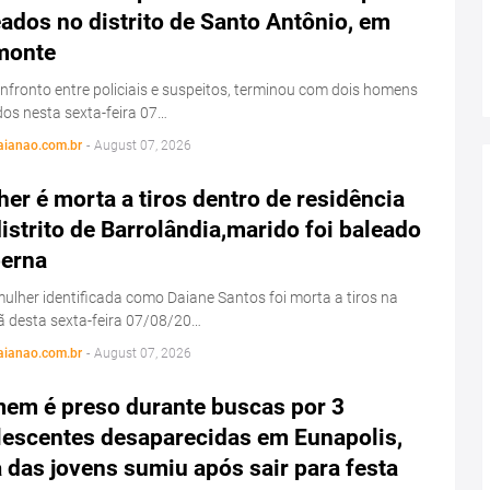
ados no distrito de Santo Antônio, em
monte
fronto entre policiais e suspeitos, terminou com dois homens
os nesta sexta-feira 07…
aianao.com.br
-
August 07, 2026
er é morta a tiros dentro de residência
istrito de Barrolândia,marido foi baleado
perna
lher identificada como Daiane Santos foi morta a tiros na
 desta sexta-feira 07/08/20…
aianao.com.br
-
August 07, 2026
em é preso durante buscas por 3
lescentes desaparecidas em Eunapolis,
das jovens sumiu após sair para festa