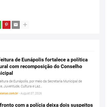
eitura de Eunápolis fortalece a política
tural com recomposição do Conselho
icipal
eitura de Eunápolis, por meio da Secretaria Municipal de
e, Juventude, Cultura e Laz…
aianao.com.br
-
August 07, 2026
ronto com a polícia deixa dois suspeitos