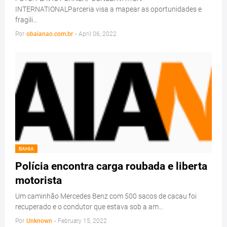
INTERNATIONALParceria visa a mapear as oportunidades e
fragili…
Por
obaianao.com.br
-
April 06, 2022
BAHIA
Polícia encontra carga roubada e liberta
motorista
Um caminhão Mercedes Benz com 500 sacos de cacau foi
recuperado e o condutor que estava sob a am…
Por
Unknown
-
February 15, 2022