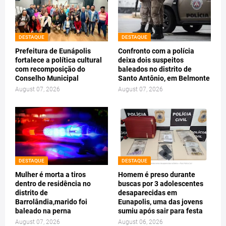
DESTAQUE
DESTAQUE
Prefeitura de Eunápolis
Confronto com a polícia
fortalece a política cultural
deixa dois suspeitos
com recomposição do
baleados no distrito de
Conselho Municipal
Santo Antônio, em Belmonte
August 07, 2026
August 07, 2026
DESTAQUE
DESTAQUE
Mulher é morta a tiros
Homem é preso durante
dentro de residência no
buscas por 3 adolescentes
distrito de
desaparecidas em
Barrolândia,marido foi
Eunapolis, uma das jovens
baleado na perna
sumiu após sair para festa
August 07, 2026
August 06, 2026