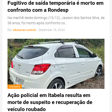
Fugitivo de saída temporária é morto em
confronto com a Rondesp
Na manhã deste domingo (15/12), Jasson dos Santos Silva, de
36 anos, foi morto após confronto co…
Por
obaianao.com.br
-
December 16, 2024
CIDADES
Ação policial em Itabela resulta em
morte de suspeito e recuperação de
veículo roubado