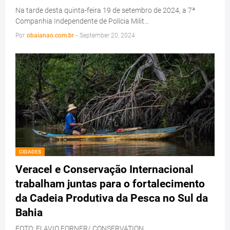
Na tarde desta quinta-feira 19 de setembro de 2024, a 7ª
Companhia Independente de Polícia Milit…
Por
obaianao.com.br
-
September 20, 2024
CIDADES
Veracel e Conservação Internacional
trabalham juntas para o fortalecimento
da Cadeia Produtiva da Pesca no Sul da
Bahia
FOTO: FLAVIO FORNER/ CONSERVATION