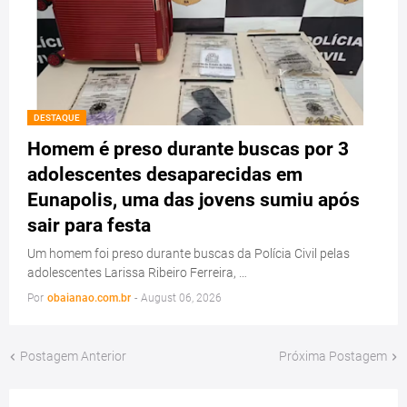
DESTAQUE
Homem é preso durante buscas por 3
adolescentes desaparecidas em
Eunapolis, uma das jovens sumiu após
sair para festa
Um homem foi preso durante buscas da Polícia Civil pelas
adolescentes Larissa Ribeiro Ferreira, …
Por
obaianao.com.br
-
August 06, 2026
Postagem Anterior
Próxima Postagem