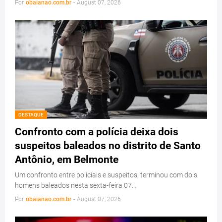
Por
obaianao.com.br
-
August 07, 2026
DESTAQUE
Confronto com a polícia deixa dois
suspeitos baleados no distrito de Santo
Antônio, em Belmonte
Um confronto entre policiais e suspeitos, terminou com dois
homens baleados nesta sexta-feira 07…
Por
obaianao.com.br
-
August 07, 2026