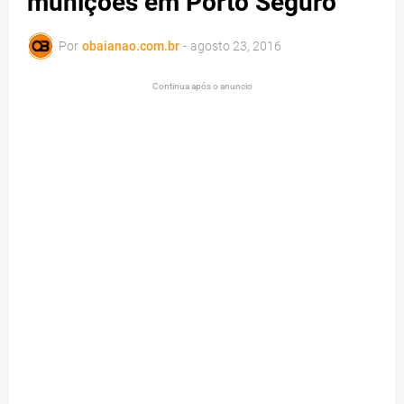
munições em Porto Seguro
Por
obaianao.com.br
-
agosto 23, 2016
Continua após o anuncio