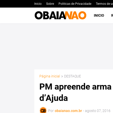
Inicio
Sobre
Politicas de Privacidade
Termos de u
INICIO
Página inicial
DESTAQUE
PM apreende arma 
d’Ajuda
Por
obaianao.com.br
-
agosto 07, 2016