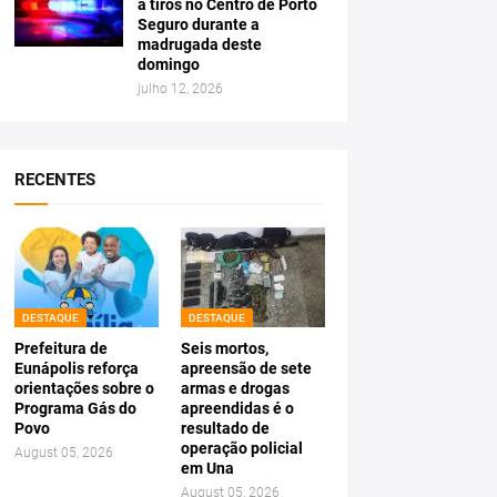
a tiros no Centro de Porto
Seguro durante a
madrugada deste
domingo
julho 12, 2026
RECENTES
DESTAQUE
DESTAQUE
Prefeitura de
Seis mortos,
Eunápolis reforça
apreensão de sete
orientações sobre o
armas e drogas
Programa Gás do
apreendidas é o
Povo
resultado de
operação policial
August 05, 2026
em Una
August 05, 2026