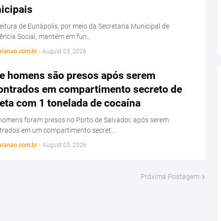
icipais
eitura de Eunápolis, por meio da Secretaria Municipal de
tência Social, mantém em fun…
aianao.com.br
-
August 03, 2026
e homens são presos após serem
ontrados em compartimento secreto de
eta com 1 tonelada de cocaína
homens foram presos no Porto de Salvador, após serem
trados em um compartimento secret…
aianao.com.br
-
August 03, 2026
Próxima Postagem