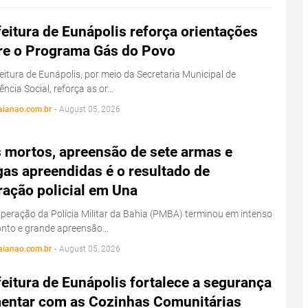
eitura de Eunápolis reforça orientações
re o Programa Gás do Povo
eitura de Eunápolis, por meio da Secretaria Municipal de
ência Social, reforça as or…
aianao.com.br
-
August 05, 2026
s mortos, apreensão de sete armas e
as apreendidas é o resultado de
ração policial em Una
eração da Polícia Militar da Bahia (PMBA) terminou em intenso
onto e grande apreensão…
aianao.com.br
-
August 05, 2026
eitura de Eunápolis fortalece a segurança
mentar com as Cozinhas Comunitárias