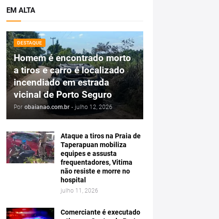
EM ALTA
DESTAQUE
Homem é encontrado morto
a tiros e carro é localizado
incendiado em estrada
vicinal de Porto Seguro
Por
obaianao.com.br
-
julho 12, 2026
Ataque a tiros na Praia de
Taperapuan mobiliza
equipes e assusta
frequentadores, Vitima
não resiste e morre no
hospital
julho 11, 2026
Comerciante é executado