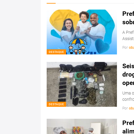
Pref
sob
A Pref
Assist
Por
ob
DESTAQUE
Sei
drog
ope
Uma op
confr
DESTAQUE
Por
ob
Pref
ali