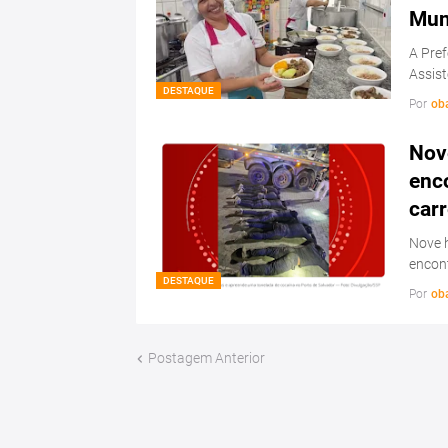
Mun
A Pref
Assis
DESTAQUE
Por
ob
Nov
enc
carr
Nove 
encon
DESTAQUE
Por
ob
Postagem Anterior