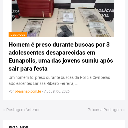
DESTAQUE
Homem é preso durante buscas por 3
adolescentes desaparecidas em
Eunapolis, uma das jovens sumiu após
sair para festa
Um homem foi preso durante buscas da Polícia Civil pelas
adolescentes Larissa Ribeiro Ferreira, …
Por
obaianao.com.br
-
August 06, 2026
Postagem Anterior
Próxima Postagem
SIGA-NOS