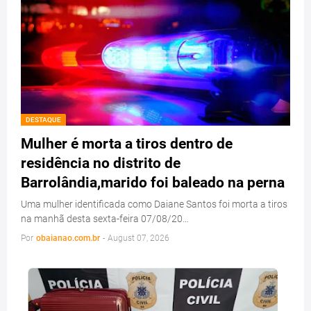
DESTAQUE
Mulher é morta a tiros dentro de
residência no distrito de
Barrolândia,marido foi baleado na perna
Uma mulher identificada como Daiane Santos foi morta a tiros
na manhã desta sexta-feira 07/08/20…
Por
obaianao.com.br
-
August 07, 2026