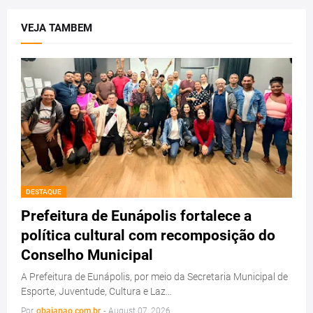
VEJA TAMBEM
DESTAQUE
Prefeitura de Eunápolis fortalece a
política cultural com recomposição do
Conselho Municipal
A Prefeitura de Eunápolis, por meio da Secretaria Municipal de
Esporte, Juventude, Cultura e Laz…
Por
obaianao.com.br
-
August 07, 2026