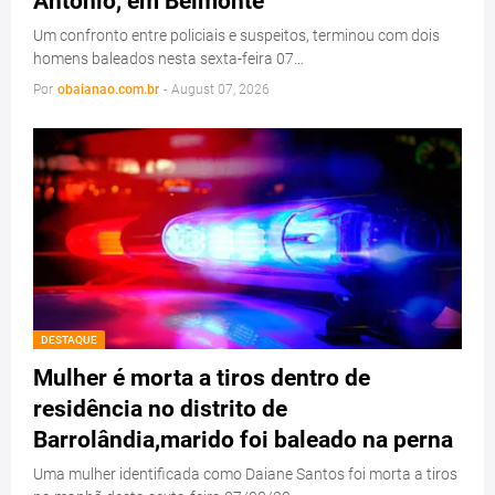
Antônio, em Belmonte
Um confronto entre policiais e suspeitos, terminou com dois
homens baleados nesta sexta-feira 07…
Por
obaianao.com.br
-
August 07, 2026
DESTAQUE
Mulher é morta a tiros dentro de
residência no distrito de
Barrolândia,marido foi baleado na perna
Uma mulher identificada como Daiane Santos foi morta a tiros