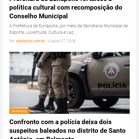
política cultural com recomposição do
Conselho Municipal
A Prefeitura de Eunápolis, por meio da Secretaria Municipal de
Esporte, Juventude, Cultura e Laz…
Por
obaianao.com.br
-
August 07, 2026
DESTAQUE
Confronto com a polícia deixa dois
suspeitos baleados no distrito de Santo