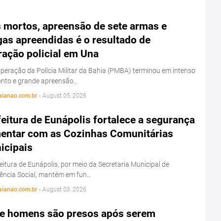
s mortos, apreensão de sete armas e
as apreendidas é o resultado de
ração policial em Una
eração da Polícia Militar da Bahia (PMBA) terminou em intenso
onto e grande apreensão…
aianao.com.br
-
August 05, 2026
eitura de Eunápolis fortalece a segurança
mentar com as Cozinhas Comunitárias
icipais
eitura de Eunápolis, por meio da Secretaria Municipal de
tência Social, mantém em fun…
aianao.com.br
-
August 03, 2026
e homens são presos após serem