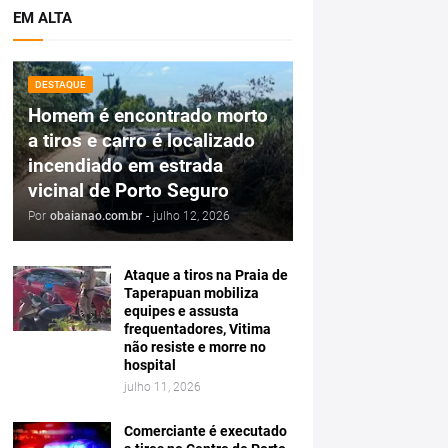
EM ALTA
DESTAQUE
Homem é encontrado morto
a tiros e carro é localizado
incendiado em estrada
vicinal de Porto Seguro
Por
obaianao.com.br
-
julho 12, 2026
Ataque a tiros na Praia de
Taperapuan mobiliza
equipes e assusta
frequentadores, Vitima
não resiste e morre no
hospital
julho 11, 2026
Comerciante é executado