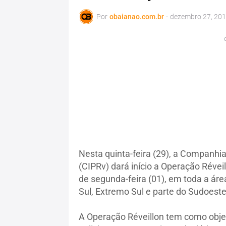
Por
obaianao.com.br
-
dezembro 27, 20
Nesta quinta-feira (29), a Companhia
(CIPRv) dará início a Operação Réve
de segunda-feira (01), em toda a á
Sul, Extremo Sul e parte do Sudoeste
A Operação Réveillon tem como objet