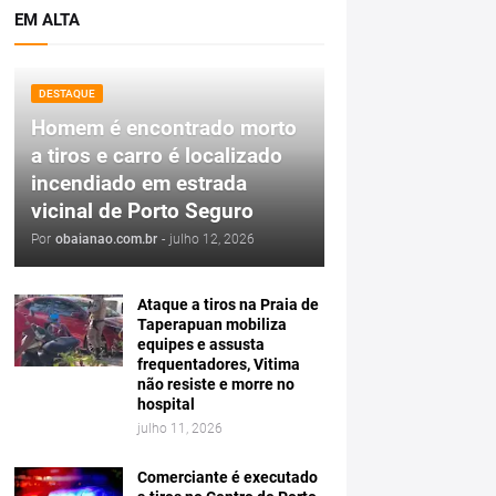
EM ALTA
DESTAQUE
Homem é encontrado morto
a tiros e carro é localizado
incendiado em estrada
vicinal de Porto Seguro
Por
obaianao.com.br
-
julho 12, 2026
Ataque a tiros na Praia de
Taperapuan mobiliza
equipes e assusta
frequentadores, Vitima
não resiste e morre no
hospital
julho 11, 2026
Comerciante é executado