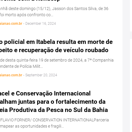
hã deste domingo (15/12), Jasson dos Santos Silva, de 36
foi morto após confronto co…
aianao.com.br
-
December 16, 2024
 policial em Itabela resulta em morte de
peito e recuperação de veículo roubado
de desta quinta-feira 19 de setembro de 2024, a 7ª Companhia
ndente de Polícia Milit…
aianao.com.br
-
September 20, 2024
acel e Conservação Internacional
alham juntas para o fortalecimento da
eia Produtiva da Pesca no Sul da Bahia
 FLAVIO FORNER/ CONSERVATION INTERNATIONALParceria
 mapear as oportunidades e fragili…