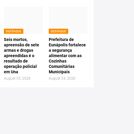
DESTAQUE
DESTAQUE
Seis mortos,
Prefeitura de
apreensão de sete
Eunápolis fortalece
armas e drogas
a segurança
apreendidas é o
alimentar com as
resultado de
Cozinhas
operação policial
Comunitárias
em Una
Municipais
August 05, 2026
August 03, 2026