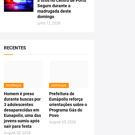
a tiros no Centro de Porto
Seguro durante a
madrugada deste
domingo
julho 12, 2026
RECENTES
DESTAQUE
DESTAQUE
Homem é preso
Prefeitura de
durante buscas por
Eunápolis reforça
3 adolescentes
orientações sobre o
desaparecidas em
Programa Gás do
Eunapolis, uma das
Povo
jovens sumiu após
August 05, 2026
sair para festa
August 06, 2026