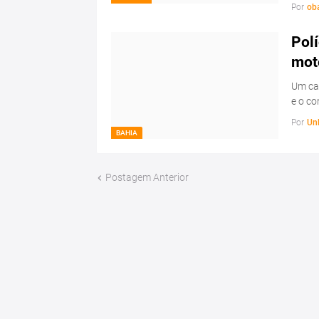
Por
ob
Polí
mot
Um ca
e o c
Por
Un
BAHIA
Postagem Anterior