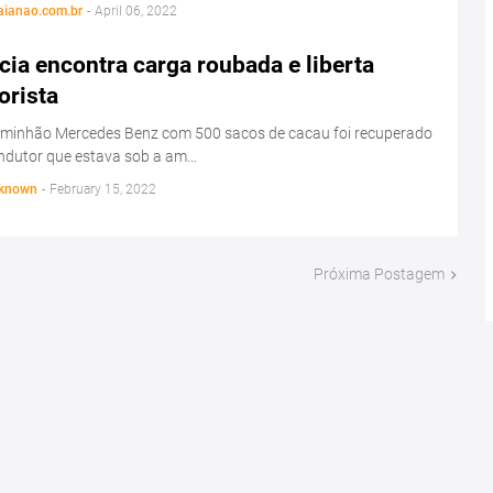
aianao.com.br
-
April 06, 2022
cia encontra carga roubada e liberta
orista
minhão Mercedes Benz com 500 sacos de cacau foi recuperado
ondutor que estava sob a am…
known
-
February 15, 2022
Próxima Postagem