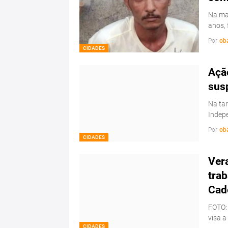
Na man
anos, 
Por
ob
CIDADES
Ação
sus
Na tar
Indepe
Por
ob
CIDADES
Ver
trab
Cad
FOTO:
visa a
CIDADES