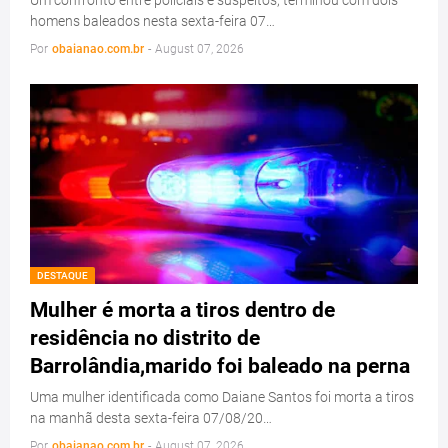
Um confronto entre policiais e suspeitos, terminou com dois
homens baleados nesta sexta-feira 07…
Por
obaianao.com.br
-
August 07, 2026
DESTAQUE
Mulher é morta a tiros dentro de
residência no distrito de
Barrolândia,marido foi baleado na perna
Uma mulher identificada como Daiane Santos foi morta a tiros
na manhã desta sexta-feira 07/08/20…
Por
obaianao.com.br
-
August 07, 2026