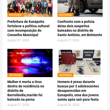
DESTAQUE
DESTAQUE
Prefeitura de Eunápolis
Confronto com a polícia
fortalece a política cultural
deixa dois suspeitos
com recomposição do
baleados no distrito de
Conselho Municipal
Santo Antônio, em Belmonte
August 07, 2026
August 07, 2026
DESTAQUE
DESTAQUE
Mulher é morta a tiros
Homem é preso durante
dentro de residência no
buscas por 3 adolescentes
distrito de
desaparecidas em
Barrolândia,marido foi
Eunapolis, uma das jovens
baleado na perna
sumiu após sair para festa
August 07, 2026
August 06, 2026